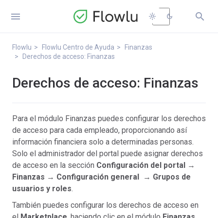


light_mode
dark_mode
Flowlu
Flowlu Centro de Ayuda
Finanzas
Derechos de acceso: Finanzas
Derechos de acceso: Finanzas
Para el módulo Finanzas puedes configurar los derechos
de acceso para cada empleado, proporcionando así
información financiera solo a determinadas personas.
Solo el administrador del portal puede asignar derechos
de acceso en la sección
Configuración del portal
→
Finanzas
→
Configuración general
→
Grupos de
usuarios y roles
.
También puedes configurar los derechos de acceso en
el
Marketplace
, haciendo clic en el módulo
Finanzas
.