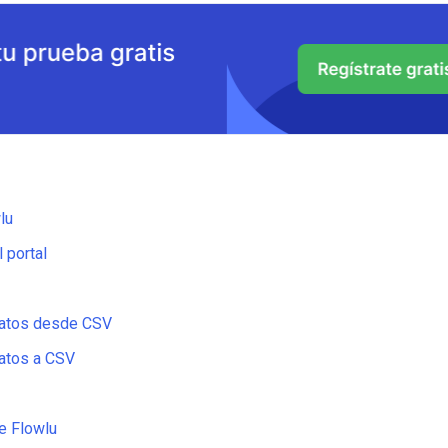
lu
 portal
datos desde CSV
atos a CSV
de Flowlu