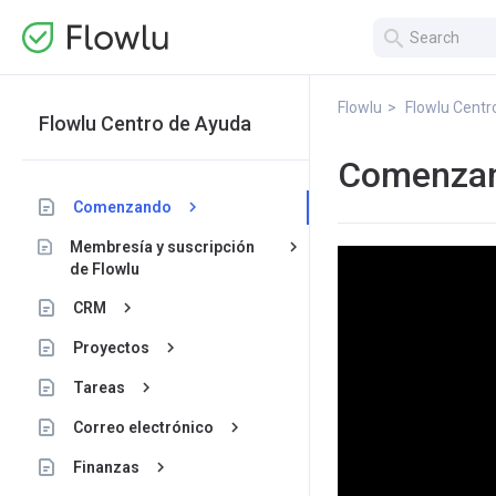
search
Flowlu
Flowlu Centr
Flowlu Centro de Ayuda
Comenza
keyboard_arrow_right
Comenzando
keyboard_arrow_right
Membresía y suscripción
de Flowlu
keyboard_arrow_right
CRM
keyboard_arrow_right
Proyectos
keyboard_arrow_right
Tareas
keyboard_arrow_right
Correo electrónico
keyboard_arrow_right
Finanzas