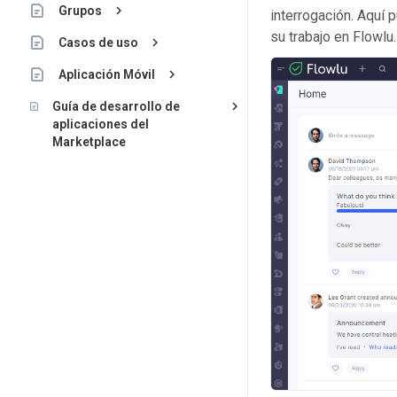
keyboard_arrow_right
Grupos
interrogación. Aquí 
su trabajo en Flowlu
keyboard_arrow_right
Casos de uso
keyboard_arrow_right
Aplicación Móvil
keyboard_arrow_right
Guía de desarrollo de
aplicaciones del
Marketplace