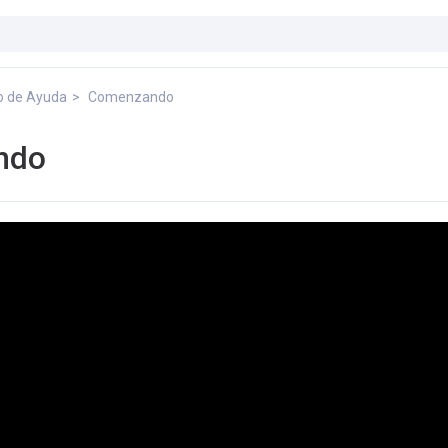
o de Ayuda
Comenzando
ndo