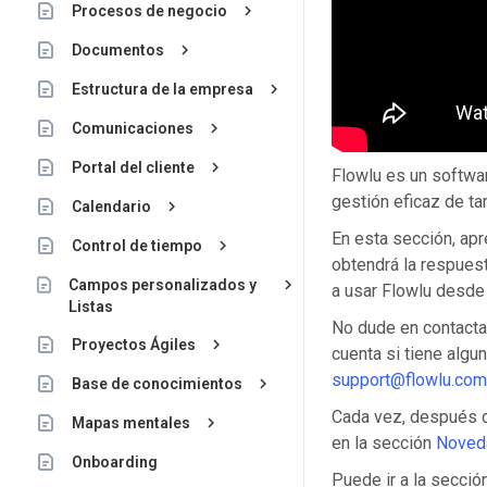
keyboard_arrow_right
Procesos de negocio
keyboard_arrow_right
Documentos
keyboard_arrow_right
Estructura de la empresa
keyboard_arrow_right
Comunicaciones
keyboard_arrow_right
Portal del cliente
Flowlu es un softwar
gestión eficaz de ta
keyboard_arrow_right
Calendario
En esta sección, apr
keyboard_arrow_right
Control de tiempo
obtendrá la respue
keyboard_arrow_right
Campos personalizados y
a usar Flowlu desde
Listas
No dude en contactar
keyboard_arrow_right
Proyectos Ágiles
cuenta si tiene algu
support@flowlu.com
keyboard_arrow_right
Base de conocimientos
Cada vez, después de
keyboard_arrow_right
Mapas mentales
en la sección
Noved
Onboarding
Puede ir a la secció