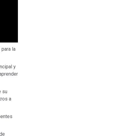
 para la
ncipal y
aprender
e su
tros a
ientes
 de