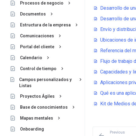
keyboard_arrow_right
Procesos de negocio
Desarrollo de u
keyboard_arrow_right
Documentos
Desarrollo de un
keyboard_arrow_right
Estructura de la empresa
Envío y distribuc
keyboard_arrow_right
Comunicaciones
Ubicaciones de i
keyboard_arrow_right
Portal del cliente
Referencia del m
keyboard_arrow_right
Calendario
Flujo de trabajo 
keyboard_arrow_right
Control de tiempo
Capacidades y li
keyboard_arrow_right
Campos personalizados y
Aplicaciones pri
Listas
Qué es una aplic
keyboard_arrow_right
Proyectos Ágiles
Kit de Medios d
keyboard_arrow_right
Base de conocimientos
keyboard_arrow_right
Mapas mentales
Onboarding
Previous