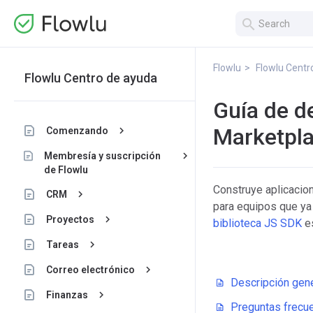
search
Flowlu
Flowlu Centr
Flowlu Centro de ayuda
Guía de de
Marketpl
keyboard_arrow_right
Comenzando
keyboard_arrow_right
Membresía y suscripción
de Flowlu
Construye aplicacion
keyboard_arrow_right
CRM
para equipos que ya 
keyboard_arrow_right
Proyectos
biblioteca JS SDK
es
keyboard_arrow_right
Tareas
keyboard_arrow_right
Correo electrónico
Descripción gene
keyboard_arrow_right
Finanzas
Preguntas frecu