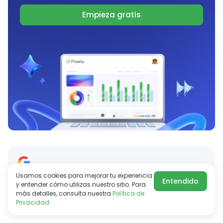
Empieza gratis
Usamos cookies para mejorar tu experiencia
Mira Flowlu primero en Google AI
Entendido
y entender cómo utilizas nuestro sitio. Para
Añadir fuente preferida
más detalles, consulta nuestra
Política de
Privacidad
.