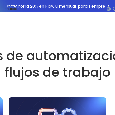
Ahorra 20% en Flowlu mensual, para siempre
Oferta
Precios
s de automatizaci
flujos de trabajo