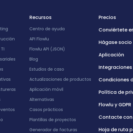
Recursos
Precios
ting
Centro de ayuda
Conviértete e
rucción
API Flowlu
Hágase socio
TI
Flowlu API (JSON)
Aplicación
ariales
Blog
Integraciones
es
Estudios de caso
ativas
Actualizaciones de productos
Condiciones 
tureras
Aplicación móvil
Política de pr
s
Alternativas
Flowlu y GDPR
eventos
Casos prácticos
Contacte con
eo
Plantillas de proyectos
Hoja de ruta p
Generador de facturas