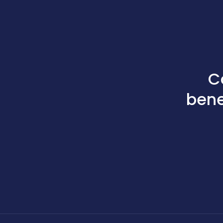
C
bene