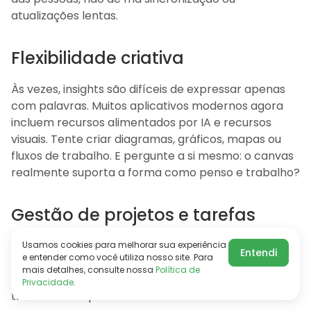
atualizações lentas.
Flexibilidade criativa
Às vezes, insights são difíceis de expressar apenas
com palavras. Muitos aplicativos modernos agora
incluem recursos alimentados por IA e recursos
visuais. Tente criar diagramas, gráficos, mapas ou
fluxos de trabalho. E pergunte a si mesmo: o canvas
realmente suporta a forma como penso e trabalho?
Gestão de projetos e tarefas
Se você quer transformar insights em resultados
Usamos cookies para melhorar sua experiência
Entendi
e entender como você utiliza nosso site. Para
reais, olhe além dos visuais. Planejamento e
mais detalhes, consulte nossa
Política de
coordenação fortes são o que realmente
Privacidade
.
transformam pensamentos em realidade.