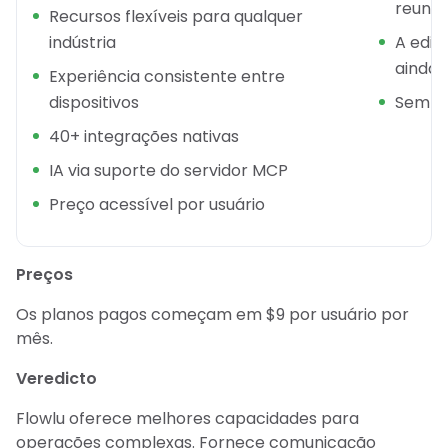
reuniõ
Recursos flexíveis para qualquer
indústria
A ediç
ainda 
Experiência consistente entre
dispositivos
Sem as
40+ integrações nativas
IA via suporte do servidor MCP
Preço acessível por usuário
Preços
Os planos pagos começam em $9 por usuário por
mês.
Veredicto
Flowlu oferece melhores capacidades para
operações complexas. Fornece comunicação