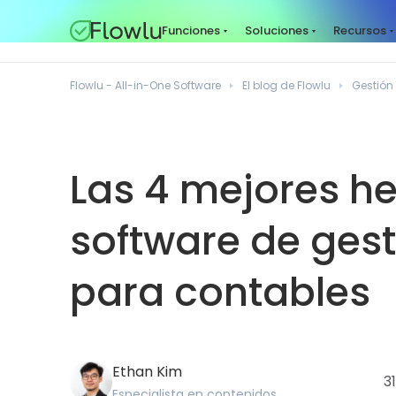
Funciones
Soluciones
Recursos
Flowlu - All-in-One Software
El blog de Flowlu
Gestión
Las 4 mejores h
software de ges
para contables
Ethan Kim
3
Especialista en contenidos