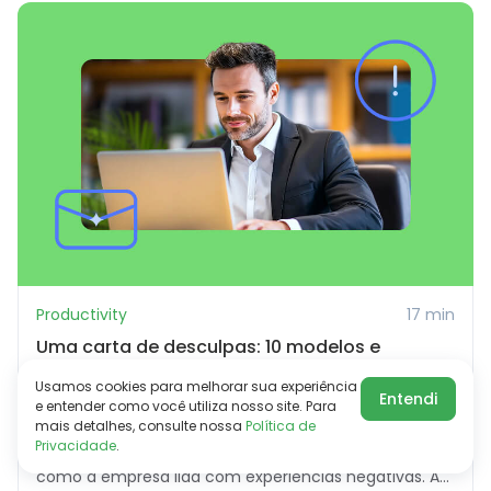
Productivity
17 min
Uma carta de desculpas: 10 modelos e
exemplos para ajudar você a escrever para
Usamos cookies para melhorar sua experiência
clientes
Entendi
e entender como você utiliza nosso site. Para
mais detalhes, consulte nossa
Política de
A reputação de uma empresa não se baseia apenas
Privacidade
.
em conquistas. Ela também é construída pela forma
como a empresa lida com experiências negativas. A...