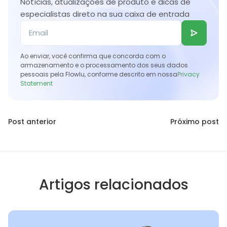
Notícias, atualizações de produto e dicas de
produto, moldam seu roadmap e revelam
métodos qualitativos para capturar
especialistas direto na sua caixa de entrada
pontos de atrito em toda a jornada do
feedback abrangente do usuário e insights
cliente.
do cliente.
Ao enviar, você confirma que concorda com o
armazenamento e o processamento dos seus dados
pessoais pela Flowlu, conforme descrito em nossa
Privacy
Statement
Post anterior
Próximo post
Artigos relacionados