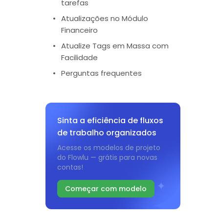
tarefas
Atualizações no Módulo
Financeiro
Atualize Tags em Massa com
Facilidade
Perguntas frequentes
Sinta a eficiência de fluxos
de trabalho organizados
Acesse os modelos de projeto
do Flowlu — grátis para novas
contas!
Começar com modelo