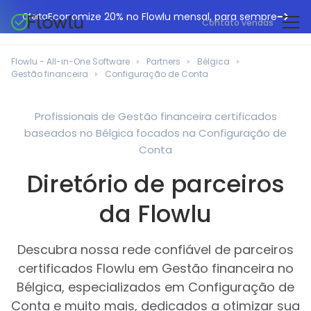
Economize 20% no Flowlu mensal, para sempre
Oferta
Contato vendas
CRM online
Agências de marketing
Flowlu - All-in-One Software
Partners
Bélgica
Gestão de projetos
Gestão financeira
Configuração de Conta
Central de ajuda
Construção civil
Gestor de tarefas
O que há de novo
Departamentos de TI
Profissionais de Gestão financeira certificados
Faturação online
baseados no Bélgica focados na Configuração de
Blogue Flowlu
Consultores de negócios
Automação do fluxo de trabalho
Conta
English
Estudos de caso
Profissionais jurídicos
Diretório de parceiros
Ferramentas de colaboração
Português
Guias
Instituições educacionais
Español
da Flowlu
Gestão financeira
Modelos
Empresas de fabrico
Projetos ágeis
Casos de utilização
Descubra nossa rede confiável de parceiros
Pequenos negócios
Base de conhecimento
certificados Flowlu em Gestão financeira no
Ferramentas gratuitas
Planeadores de eventos
Bélgica, especializados em Configuração de
Conta e muito mais, dedicados a otimizar sua