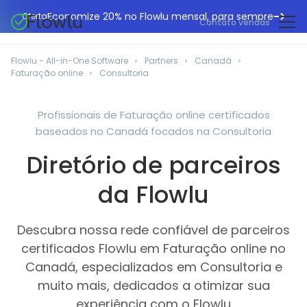
Economize 20% no Flowlu mensal, para sempre
Oferta
Contato vendas
CRM online
Agências de marketing
Flowlu - All-in-One Software
Partners
Canadá
Gestão de projetos
Faturação online
Consultoria
Central de ajuda
Construção civil
Gestor de tarefas
O que há de novo
Departamentos de TI
Profissionais de Faturação online certificados
Faturação online
baseados no Canadá focados na Consultoria
Blogue Flowlu
Consultores de negócios
Automação do fluxo de trabalho
English
Diretório de parceiros
Estudos de caso
Profissionais jurídicos
Ferramentas de colaboração
Português
da Flowlu
Guias
Instituições educacionais
Español
Gestão financeira
Modelos
Empresas de fabrico
Descubra nossa rede confiável de parceiros
Projetos ágeis
Casos de utilização
certificados Flowlu em Faturação online no
Pequenos negócios
Base de conhecimento
Canadá, especializados em Consultoria e
Ferramentas gratuitas
Planeadores de eventos
muito mais, dedicados a otimizar sua
experiência com o Flowlu