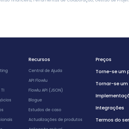
estão financeira, Ferramentas de Colaboração, Gestão de Proje
Recursos
Preços
ting
Central de Ajuda
Torne-se um 
API Flowlu
Tornar-se um 
TI
Flowlu API (JSON)
Implementaç
gócios
Blogue
Integrações
os
Estudos de caso
ionais
Actualizações de produtos
Termos do ser