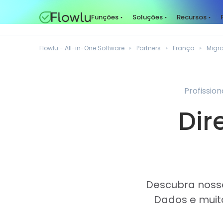
Funções
Soluções
Recursos
Flowlu - All-in-One Software
Partners
França
Migr
Profissio
Dir
Descubra nossa
Dados e muito