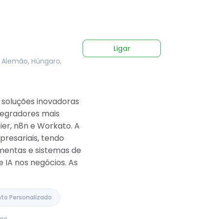
Ligar
, Alemão, Húngaro,
 soluções inovadoras
ntegradores mais
er, n8n e Workato. A
resariais, tendo
amentas e sistemas de
 IA nos negócios. As
to Personalizado