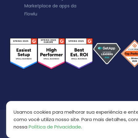
Marketplace de apps da
Flowlu
Usamos cookies para melhorar sua experiência e ent
como você utiliza nosso site. Para mais detalhes, con
nossa
Política de Privacidade
.
Direito autoral © 2016 - 2026
Todos os Direitos Rese