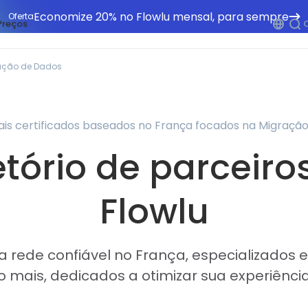
Economize 20% no Flowlu mensal, para sempre
Oferta
Preços
ação de Dados
nais certificados baseados no França focados na Migraçã
etório de parceiro
Flowlu
 rede confiável no França, especializados
 mais, dedicados a otimizar sua experiênci