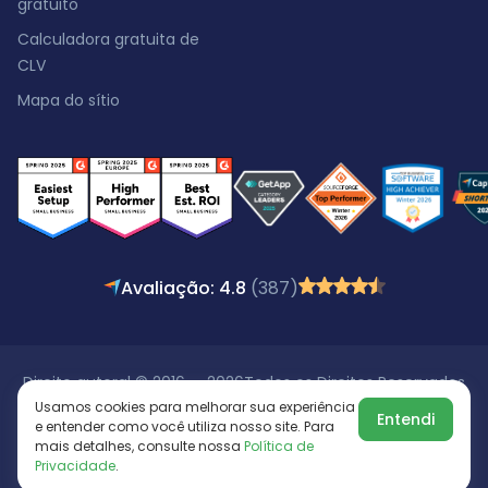
gratuito
Calculadora gratuita de
CLV
Mapa do sítio
Avaliação: 4.8
(387)
Direito autoral © 2016 - 2026
Todos os Direitos Reservados
Usamos cookies para melhorar sua experiência
Entendi
e entender como você utiliza nosso site. Para
mais detalhes, consulte nossa
Política de
Privacidade
.