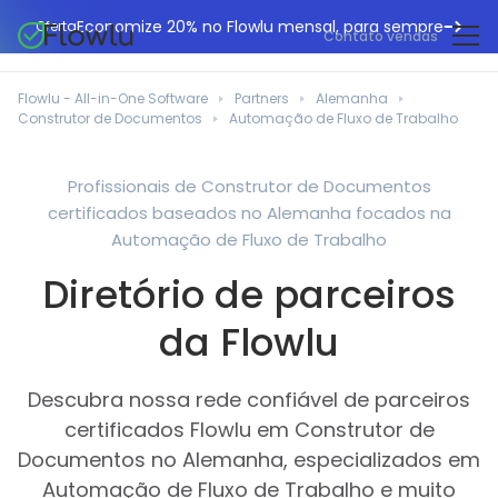
Economize 20% no Flowlu mensal, para sempre
Oferta
Contato vendas
CRM online
Agências de marketing
Flowlu - All-in-One Software
Partners
Alemanha
Gestão de projetos
Construtor de Documentos
Automação de Fluxo de Trabalho
Central de ajuda
Construção civil
Gestor de tarefas
O que há de novo
Departamentos de TI
Profissionais de Construtor de Documentos
Faturação online
certificados baseados no Alemanha focados na
Blogue Flowlu
Consultores de negócios
Automação do fluxo de trabalho
Automação de Fluxo de Trabalho
English
Estudos de caso
Profissionais jurídicos
Diretório de parceiros
Ferramentas de colaboração
Português
Guias
Instituições educacionais
Español
da Flowlu
Gestão financeira
Modelos
Empresas de fabrico
Projetos ágeis
Casos de utilização
Descubra nossa rede confiável de parceiros
Pequenos negócios
Base de conhecimento
certificados Flowlu em Construtor de
Ferramentas gratuitas
Planeadores de eventos
Documentos no Alemanha, especializados em
Automação de Fluxo de Trabalho e muito