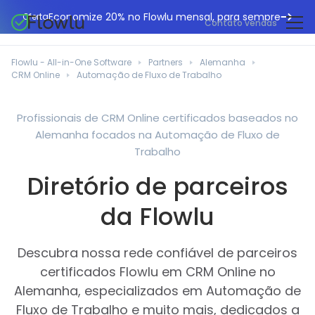
Economize 20% no Flowlu mensal, para sempre
Oferta
Contato vendas
CRM online
Agências de marketing
Flowlu - All-in-One Software
Partners
Alemanha
Gestão de projetos
CRM Online
Automação de Fluxo de Trabalho
Central de ajuda
Construção civil
Gestor de tarefas
O que há de novo
Departamentos de TI
Profissionais de CRM Online certificados baseados no
Faturação online
Alemanha focados na Automação de Fluxo de
Blogue Flowlu
Consultores de negócios
Automação do fluxo de trabalho
Trabalho
English
Estudos de caso
Profissionais jurídicos
Diretório de parceiros
Ferramentas de colaboração
Português
Guias
Instituições educacionais
Español
da Flowlu
Gestão financeira
Modelos
Empresas de fabrico
Projetos ágeis
Casos de utilização
Descubra nossa rede confiável de parceiros
Pequenos negócios
Base de conhecimento
certificados Flowlu em CRM Online no
Ferramentas gratuitas
Planeadores de eventos
Alemanha, especializados em Automação de
Fluxo de Trabalho e muito mais, dedicados a