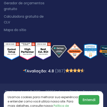
Gerador de orçamentos
gratuito
Calculadora gratuita de
CLV
Mapa do sítio
Avaliação: 4.8
(387)
Direito autoral © 2016 - 2026
Todos os Direitos Reservados
Usamos cookies para melhorar sua experiência
Entendi
e entender como você utiliza nosso site. Para
mais detalhes, consulte nossa
Política de