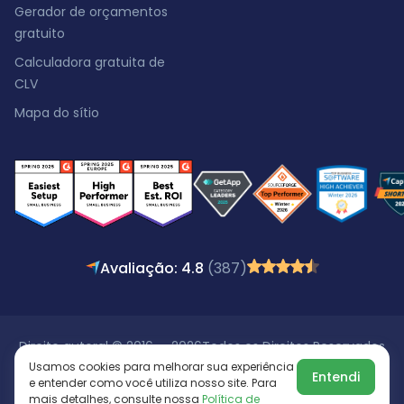
Gerador de orçamentos
gratuito
Calculadora gratuita de
CLV
Mapa do sítio
Avaliação: 4.8
(387)
Direito autoral © 2016 - 2026
Todos os Direitos Reservados
Usamos cookies para melhorar sua experiência
Entendi
e entender como você utiliza nosso site. Para
mais detalhes, consulte nossa
Política de