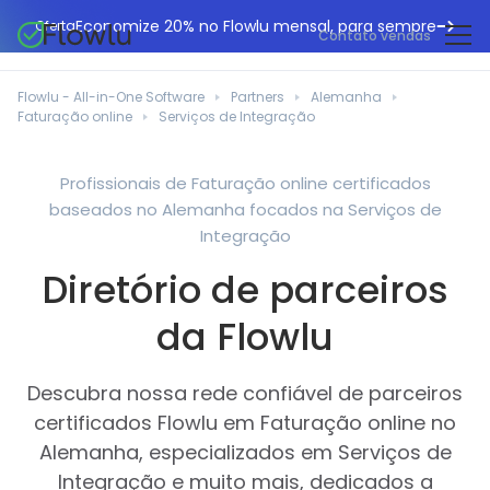
Economize 20% no Flowlu mensal, para sempre
Oferta
Contato vendas
CRM online
Agências de marketing
Flowlu - All-in-One Software
Partners
Alemanha
Gestão de projetos
Faturação online
Serviços de Integração
Central de ajuda
Construção civil
Gestor de tarefas
O que há de novo
Departamentos de TI
Profissionais de Faturação online certificados
Faturação online
baseados no Alemanha focados na Serviços de
Blogue Flowlu
Consultores de negócios
Automação do fluxo de trabalho
Integração
English
Estudos de caso
Profissionais jurídicos
Diretório de parceiros
Ferramentas de colaboração
Português
Guias
Instituições educacionais
Español
da Flowlu
Gestão financeira
Modelos
Empresas de fabrico
Projetos ágeis
Casos de utilização
Descubra nossa rede confiável de parceiros
Pequenos negócios
Base de conhecimento
certificados Flowlu em Faturação online no
Ferramentas gratuitas
Planeadores de eventos
Alemanha, especializados em Serviços de
Integração e muito mais, dedicados a