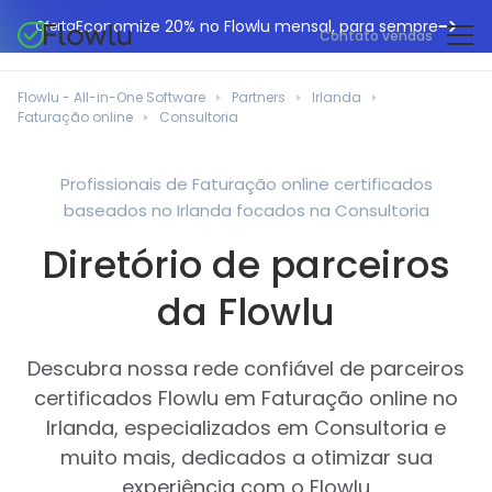
Economize 20% no Flowlu mensal, para sempre
Oferta
Contato vendas
CRM online
Agências de marketing
Flowlu - All-in-One Software
Partners
Irlanda
Gestão de projetos
Faturação online
Consultoria
Central de ajuda
Construção civil
Gestor de tarefas
O que há de novo
Departamentos de TI
Profissionais de Faturação online certificados
Faturação online
baseados no Irlanda focados na Consultoria
Blogue Flowlu
Consultores de negócios
Automação do fluxo de trabalho
English
Diretório de parceiros
Estudos de caso
Profissionais jurídicos
Ferramentas de colaboração
Português
da Flowlu
Guias
Instituições educacionais
Español
Gestão financeira
Modelos
Empresas de fabrico
Descubra nossa rede confiável de parceiros
Projetos ágeis
Casos de utilização
certificados Flowlu em Faturação online no
Pequenos negócios
Base de conhecimento
Irlanda, especializados em Consultoria e
Ferramentas gratuitas
Planeadores de eventos
muito mais, dedicados a otimizar sua
experiência com o Flowlu