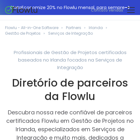
Economize 20% no Flowlu mensal, para sempre
Oferta
Contato vendas
CRM online
Agências de marketing
Flowlu - All-in-One Software
Partners
Irlanda
Gestão de projetos
Gestão de Projetos
Serviços de Integração
Central de ajuda
Construção civil
Gestor de tarefas
O que há de novo
Departamentos de TI
Profissionais de Gestão de Projetos certificados
Faturação online
baseados no Irlanda focados na Serviços de
Blogue Flowlu
Consultores de negócios
Automação do fluxo de trabalho
Integração
English
Estudos de caso
Profissionais jurídicos
Diretório de parceiros
Ferramentas de colaboração
Português
Guias
Instituições educacionais
Español
da Flowlu
Gestão financeira
Modelos
Empresas de fabrico
Projetos ágeis
Casos de utilização
Descubra nossa rede confiável de parceiros
Pequenos negócios
Base de conhecimento
certificados Flowlu em Gestão de Projetos no
Ferramentas gratuitas
Planeadores de eventos
Irlanda, especializados em Serviços de
Integração e muito mais, dedicados a