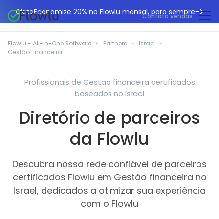
Economize 20% no Flowlu mensal, para sempre
Oferta
Contato vendas
CRM online
Agências de marketing
Flowlu - All-in-One Software
Partners
Israel
Gestão de projetos
Gestão financeira
Central de ajuda
Construção civil
Gestor de tarefas
O que há de novo
Departamentos de TI
Profissionais de Gestão financeira certificados
Faturação online
baseados no Israel
Blogue Flowlu
Consultores de negócios
Automação do fluxo de trabalho
English
Diretório de parceiros
Estudos de caso
Profissionais jurídicos
Ferramentas de colaboração
Português
da Flowlu
Guias
Instituições educacionais
Español
Gestão financeira
Modelos
Empresas de fabrico
Descubra nossa rede confiável de parceiros
Projetos ágeis
Casos de utilização
certificados Flowlu em Gestão financeira no
Pequenos negócios
Base de conhecimento
Israel, dedicados a otimizar sua experiência
Ferramentas gratuitas
Planeadores de eventos
com o Flowlu