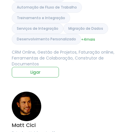
Automação de Fluxo de Trabalho
Treinamento e Integração
Serviços de Integração
Migração de Dados
Desenvolvimento Personalizado
+4
mais
CRM Online, Gestão de Projetos, Faturação online,
Ferramentas de Colaboração, Construtor de
Documentos
Ligar
Matt Cici