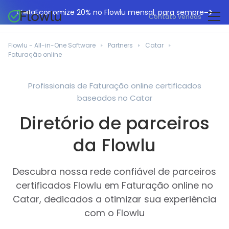
Economize 20% no Flowlu mensal, para sempre
Oferta
Contato vendas
CRM online
Agências de marketing
Flowlu - All-in-One Software
Partners
Catar
Gestão de projetos
Faturação online
Central de ajuda
Construção civil
Gestor de tarefas
O que há de novo
Departamentos de TI
Profissionais de Faturação online certificados
Faturação online
baseados no Catar
Blogue Flowlu
Consultores de negócios
Automação do fluxo de trabalho
English
Diretório de parceiros
Estudos de caso
Profissionais jurídicos
Ferramentas de colaboração
Português
da Flowlu
Guias
Instituições educacionais
Español
Gestão financeira
Modelos
Empresas de fabrico
Descubra nossa rede confiável de parceiros
Projetos ágeis
Casos de utilização
certificados Flowlu em Faturação online no
Pequenos negócios
Base de conhecimento
Catar, dedicados a otimizar sua experiência
Ferramentas gratuitas
Planeadores de eventos
com o Flowlu