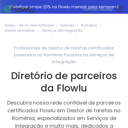
Economize 20% no Flowlu mensal, para sempre
Oferta
Contato vendas
CRM online
Agências de marketing
Flowlu - All-in-One Software
Partners
Romênia
Gestão de projetos
Gestor de tarefas
Serviços de Integração
Central de ajuda
Construção civil
Gestor de tarefas
O que há de novo
Departamentos de TI
Profissionais de Gestor de tarefas certificados
Faturação online
baseados no Romênia focados na Serviços de
Blogue Flowlu
Consultores de negócios
Automação do fluxo de trabalho
Integração
English
Estudos de caso
Profissionais jurídicos
Diretório de parceiros
Ferramentas de colaboração
Português
Guias
Instituições educacionais
Español
da Flowlu
Gestão financeira
Modelos
Empresas de fabrico
Projetos ágeis
Casos de utilização
Descubra nossa rede confiável de parceiros
Pequenos negócios
Base de conhecimento
certificados Flowlu em Gestor de tarefas no
Ferramentas gratuitas
Planeadores de eventos
Romênia, especializados em Serviços de
Integração e muito mais, dedicados a