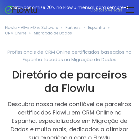
Economize 20% no Flowlu mensal, para sempre
Oferta
Contato vendas
CRM online
Agências de marketing
Flowlu - All-in-One Software
Partners
Espanha
Gestão de projetos
CRM Online
Migração de Dados
Central de ajuda
Construção civil
Gestor de tarefas
O que há de novo
Departamentos de TI
Profissionais de CRM Online certificados baseados no
Faturação online
Espanha focados na Migração de Dados
Blogue Flowlu
Consultores de negócios
Automação do fluxo de trabalho
English
Diretório de parceiros
Estudos de caso
Profissionais jurídicos
Ferramentas de colaboração
Português
da Flowlu
Guias
Instituições educacionais
Español
Gestão financeira
Modelos
Empresas de fabrico
Descubra nossa rede confiável de parceiros
Projetos ágeis
Casos de utilização
certificados Flowlu em CRM Online no
Pequenos negócios
Base de conhecimento
Espanha, especializados em Migração de
Ferramentas gratuitas
Planeadores de eventos
Dados e muito mais, dedicados a otimizar
sua experiência com o Flowlu