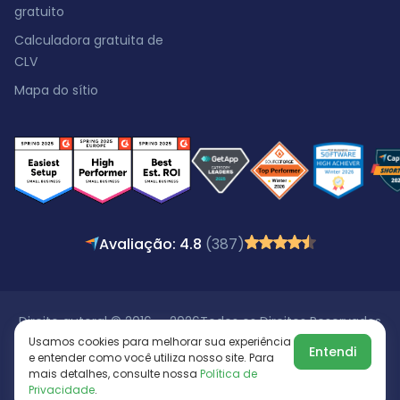
gratuito
Calculadora gratuita de
CLV
Mapa do sítio
Avaliação: 4.8
(387)
Direito autoral © 2016 - 2026
Todos os Direitos Reservados
Usamos cookies para melhorar sua experiência
Entendi
e entender como você utiliza nosso site. Para
mais detalhes, consulte nossa
Política de
Privacidade
.