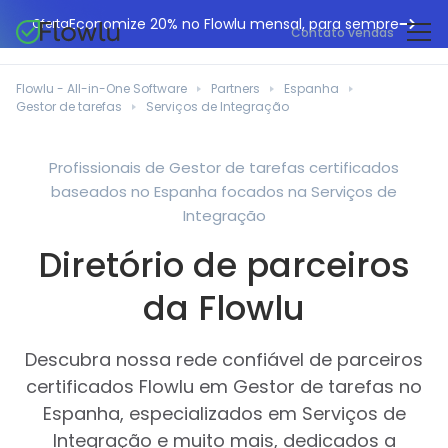
Economize 20% no Flowlu mensal, para sempre
Oferta
Contato vendas
CRM online
Agências de marketing
Flowlu - All-in-One Software
Partners
Espanha
Gestão de projetos
Gestor de tarefas
Serviços de Integração
Central de ajuda
Construção civil
Gestor de tarefas
O que há de novo
Departamentos de TI
Profissionais de Gestor de tarefas certificados
Faturação online
baseados no Espanha focados na Serviços de
Blogue Flowlu
Consultores de negócios
Automação do fluxo de trabalho
Integração
English
Estudos de caso
Profissionais jurídicos
Diretório de parceiros
Ferramentas de colaboração
Português
Guias
Instituições educacionais
Español
da Flowlu
Gestão financeira
Modelos
Empresas de fabrico
Projetos ágeis
Casos de utilização
Descubra nossa rede confiável de parceiros
Pequenos negócios
Base de conhecimento
certificados Flowlu em Gestor de tarefas no
Ferramentas gratuitas
Planeadores de eventos
Espanha, especializados em Serviços de
Integração e muito mais, dedicados a