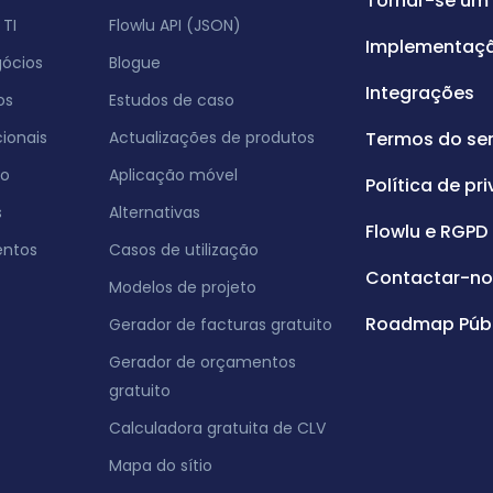
Tornar-se um 
TI
Flowlu API (JSON)
Implementaç
gócios
Blogue
Integrações
os
Estudos de caso
ionais
Actualizações de produtos
Termos do ser
co
Aplicação móvel
Política de pr
s
Alternativas
Flowlu e RGPD
entos
Casos de utilização
Contactar-no
Modelos de projeto
Roadmap Públ
Gerador de facturas gratuito
Gerador de orçamentos
gratuito
Calculadora gratuita de CLV
Mapa do sítio