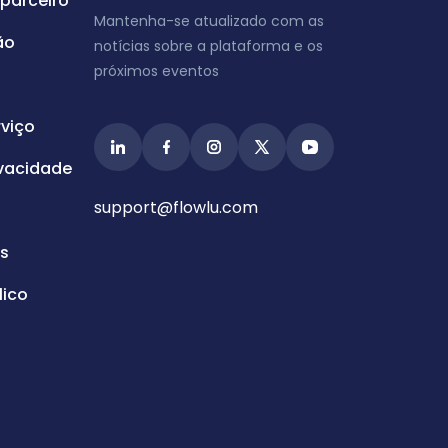
parceiro
Mantenha-se atualizado com as
ão
notícias sobre a plataforma e os
próximos eventos
viço
ivacidade
support@flowlu.com
s
ico