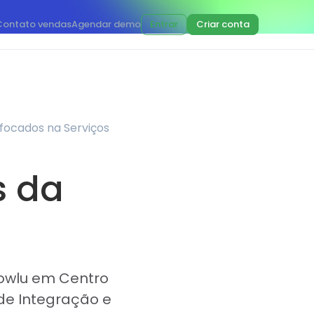
Contato vendas
Agendar demo
Entrar
Criar conta
 focados na Serviços
s da
lowlu em Centro
de Integração e