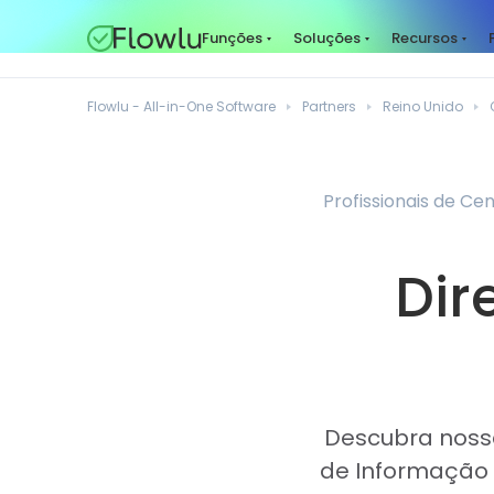
Funções
Soluções
Recursos
Flowlu - All-in-One Software
Partners
Reino Unido
Profissionais de Ce
Dir
Descubra nossa
de Informação 