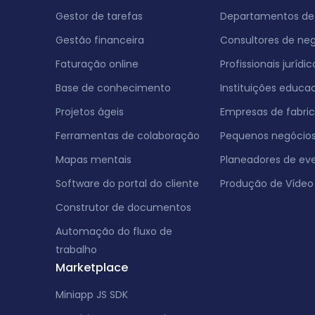
Catar
Gestor de tarefas
Departamentos de 
Albânia
Israel
Gestão financeira
Consultores de ne
Índia
Faturação online
Profissionais jurídic
Base de conhecimento
Instituições educac
Projetos ágeis
Empresas de fabri
Ferramentas de colaboração
Pequenos negócio
Mapas mentais
Planeadores de ev
Software do portal do cliente
Produção de Vídeo
Construtor de documentos
Automação do fluxo de
trabalho
Marketplace
Miniapp JS SDK