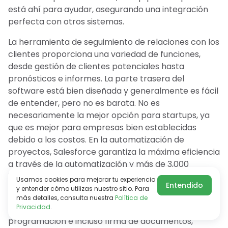
está ahí para ayudar, asegurando una integración
perfecta con otros sistemas.
La herramienta de seguimiento de relaciones con los
clientes proporciona una variedad de funciones,
desde gestión de clientes potenciales hasta
pronósticos e informes. La parte trasera del
software está bien diseñada y generalmente es fácil
de entender, pero no es barata. No es
necesariamente la mejor opción para startups, ya
que es mejor para empresas bien establecidas
debido a los costos. En la automatización de
proyectos, Salesforce garantiza la máxima eficiencia
a través de la automatización y más de 3,000
integraciones.
Usamos cookies para mejorar tu experiencia
Entendido
y entender cómo utilizas nuestro sitio. Para
Se conecta fácilmente a numerosas funciones,
más detalles, consulta nuestra
Política de
Privacidad
.
desde automatización de marketing hasta
programación e incluso firma de documentos,