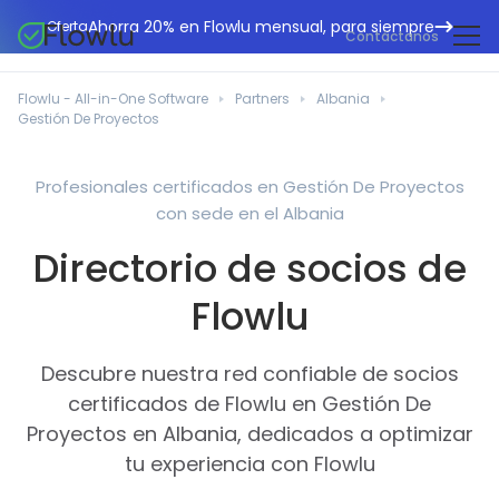
Ahorra 20% en Flowlu mensual, para siempre
Oferta
Contáctanos
CRM en línea
Agencias de marketing
Flowlu - All-in-One Software
Partners
Albania
Gestión de proyectos
Gestión De Proyectos
Centro de ayuda
Edificación y construcción
Gestión de tareas
Novedades
Departamentos de TI
Profesionales certificados en Gestión De Proyectos
Facturación en línea
con sede en el Albania
Blog Flowlu
Consultores empresariales
Automatización del flujo de trabajo
English
Directorio de socios de
Estudios de caso
Profesionales legales
Herramientas de colaboración
Português
Flowlu
Guías
Instituciones educativas
Español
Gestión financiera
Plantillas
Empresas manufactureras
Descubre nuestra red confiable de socios
Proyectos ágiles
Casos prácticos
certificados de Flowlu en Gestión De
Pequeños negocios
Base de conocimientos
Proyectos en Albania, dedicados a optimizar
Herramientas gratuitas
Organizadores de eventos
tu experiencia con Flowlu