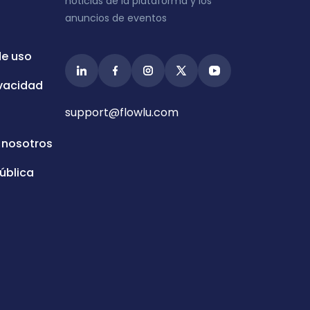
noticias de la plataforma y los
anuncios de eventos
de uso
ivacidad
support@flowlu.com
 nosotros
ública