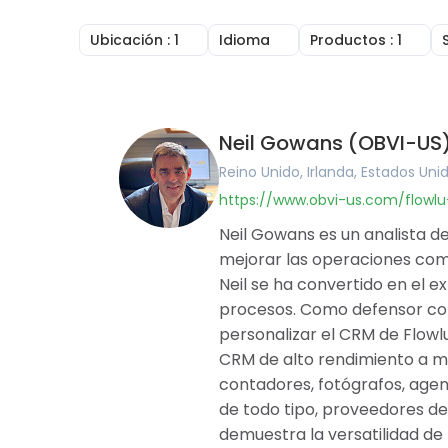
Ubicación
: 1
Idioma
Productos
: 1
Reino Unido
Inglés
CRM en línea
Irlanda
Árabe
Facturación en
Estados Unidos
Portugués
Gestión de tar
Canadá
Francés
Gestión De Pr
Neil Gowans (OBVI-US
Australia
Alemán
Constructor 
Rumania
Húngaro
Herramientas 
Reino Unido, Irlanda, Estados Uni
Brasil
Rumano
Base de Conoc
https://www.obvi-us.com/flowl
Argentina
Gestión Financ
Alemania
Software de po
Neil Gowans es un analista de
Francia
Agile and Issue
mejorar las operaciones come
Bélgica
Mapas Mental
Neil se ha convertido en el 
España
procesos. Como defensor com
Portugal
Pakistán
personalizar el CRM de Flowl
Emiratos Árabes Unidos
CRM de alto rendimiento a má
Arabia Saudita
contadores, fotógrafos, agen
Catar
de todo tipo, proveedores de 
Albania
Israel
demuestra la versatilidad de 