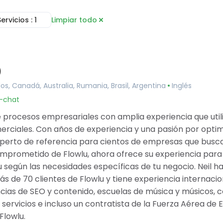
Servicios
: 1
Limpiar todo
Consultoría
 línea
Servicios de Implementación
eas
Configuración de Cuenta
oyectos
Automatización de Flujos de
)
de Documentos
Trabajo
de colaboración
Capacitación e Integración
dos, Canadá, Australia, Rumania, Brasil, Argentina
Inglés
imientos
Servicios de Integración
u-chat
iera
Migración de Datos
rtal de clientes
Desarrollo Personalizado
 procesos empresariales con amplia experiencia que utili
 Tracker
rciales. Con años de experiencia y una pasión por optimiz
es
experto de referencia para cientos de empresas que busca
prometido de Flowlu, ahora ofrece su experiencia para
u según las necesidades específicas de tu negocio. Neil 
s de 70 clientes de Flowlu y tiene experiencia internaci
cias de SEO y contenido, escuelas de música y músicos, 
servicios e incluso un contratista de la Fuerza Aérea de E
Flowlu.