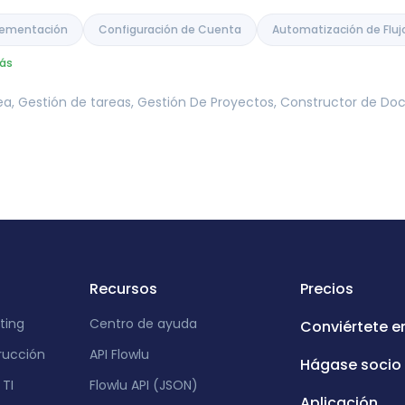
plementación
Configuración de Cuenta
Automatización de Fluj
ás
nea, Gestión de tareas, Gestión De Proyectos, Constructor de D
Recursos
Precios
ting
Centro de ayuda
Conviértete e
rucción
API Flowlu
Hágase socio
TI
Flowlu API (JSON)
Aplicación