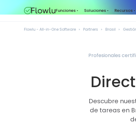
Funciones
Soluciones
Recursos
Flowlu - All-in-One Software
Partners
Brasil
Gestió
Profesionales certif
Direct
Descubre nuestr
de tareas en B
d