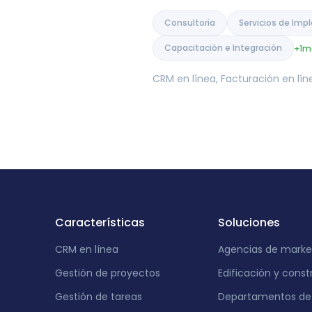
India
Consultoría
Servicios de Im
Capacitación e Integración
+1
m
CRM en línea, Facturación en lí
Características
Soluciones
CRM en línea
Agencias de marke
Gestión de proyectos
Edificación y const
Gestión de tareas
Departamentos de 