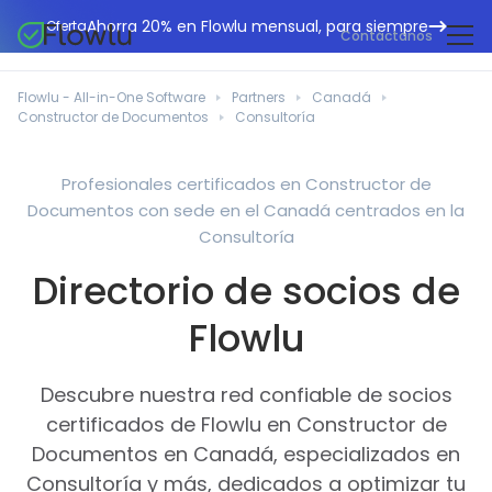
Ahorra 20% en Flowlu mensual, para siempre
Oferta
Contáctanos
CRM en línea
Agencias de marketing
Flowlu - All-in-One Software
Partners
Canadá
Gestión de proyectos
Constructor de Documentos
Consultoría
Centro de ayuda
Edificación y construcción
Gestión de tareas
Novedades
Departamentos de TI
Profesionales certificados en Constructor de
Facturación en línea
Documentos con sede en el Canadá centrados en la
Blog Flowlu
Consultores empresariales
Automatización del flujo de trabajo
Consultoría
English
Estudios de caso
Profesionales legales
Directorio de socios de
Herramientas de colaboración
Português
Guías
Instituciones educativas
Español
Flowlu
Gestión financiera
Plantillas
Empresas manufactureras
Proyectos ágiles
Casos prácticos
Descubre nuestra red confiable de socios
Pequeños negocios
Base de conocimientos
certificados de Flowlu en Constructor de
Herramientas gratuitas
Organizadores de eventos
Documentos en Canadá, especializados en
Consultoría y más, dedicados a optimizar tu