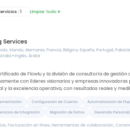
Servicios
: 1
Limpiar todo
Consultoría
 línea
Servicios de Implementación
eas
Configuración de Cuenta
oyectos
Automatización de Flujos de
 Services
de Documentos
Trabajo
de colaboración
Capacitación e Integración
do, Irlanda, Alemania, Francia, Bélgica, España, Portugal, Pakist
imientos
Servicios de Integración
stralia
Inglés, Árabe
iera
Migración de Datos
rtal de clientes
Desarrollo Personalizado
 Tracker
tificado de Flowlu y la división de consultoría de gestió
es
amente con líderes visionarios y empresas innovadoras 
al y la excelencia operativa, con resultados reales y medi
plementación
Configuración de Cuenta
Automatización de Fluj
ervicios de Integración
Migración de Datos
Desarrollo Personal
tos, Facturación en línea, Herramientas de colaboración, Cons