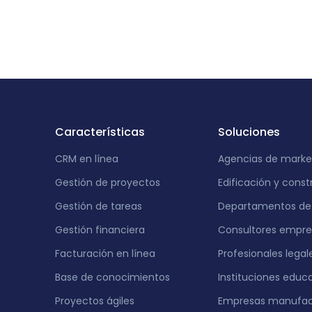
India
Características
Soluciones
CRM en línea
Agencias de marke
Gestión de proyectos
Edificación y const
Gestión de tareas
Departamentos de 
Gestión financiera
Consultores empres
Facturación en línea
Profesionales legal
Base de conocimientos
Instituciones educ
Proyectos ágiles
Empresas manufac