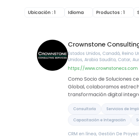
Ubicación
: 1
Idioma
Productos
: 1
Reino Unido
Inglés
CRM en línea
Irlanda
Árabe
Facturación en
Estados Unidos
Portugués
Gestión de tar
Canadá
Francés
Gestión De Pr
Crownstone Consulting
Australia
Alemán
Constructor 
Rumania
Húngaro
Herramientas 
Estados Unidos, Canadá, Reino Uni
Brasil
Rumano
Base de Conoc
Unidos, Arabia Saudita, Catar, Au
Argentina
Gestión Financ
https://www.crownstonecs.com
Alemania
Software de po
Francia
Agile and Issue
Como Socio de Soluciones cer
Bélgica
Mapas Mental
Global, colaboramos estrech
España
transformación digital integr
Portugal
Pakistán
Emiratos Árabes Unidos
Consultoría
Servicios de Im
Arabia Saudita
Capacitación e Integración
S
Catar
Albania
Israel
CRM en línea, Gestión De Proyec