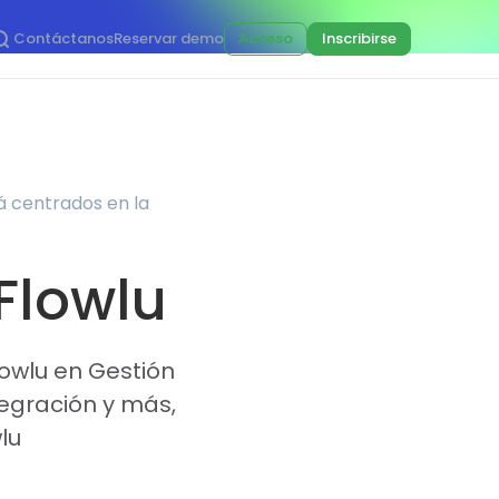
Contáctanos
Reservar demo
Acceso
Inscribirse
á centrados en la
 Flowlu
lowlu en Gestión
tegración y más,
lu