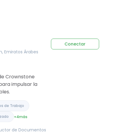
Conectar
án, Emiratos Árabes
n de Crownstone
para impulsar la
bles.
os de Trabajo
izado
+4
más
tructor de Documentos