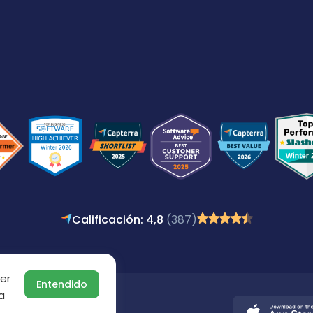
Calificación: 4,8
(387)
er
Entendido
a
os derechos.