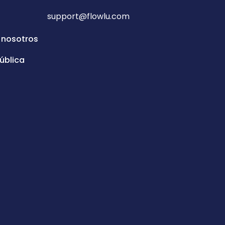
support@flowlu.com
 nosotros
ública