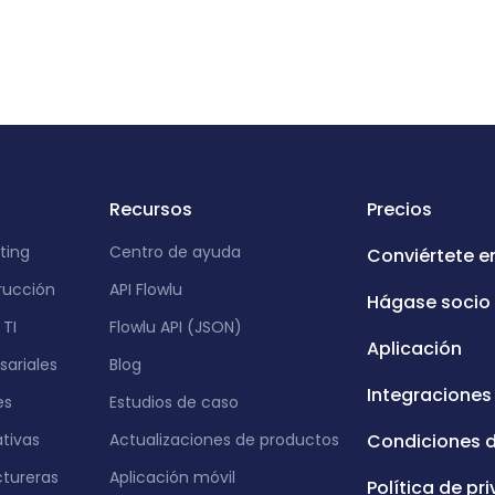
Recursos
Precios
ting
Centro de ayuda
Conviértete e
rucción
API Flowlu
Hágase socio
TI
Flowlu API (JSON)
Aplicación
ariales
Blog
Integraciones
es
Estudios de caso
ativas
Actualizaciones de productos
Condiciones 
tureras
Aplicación móvil
Política de pr