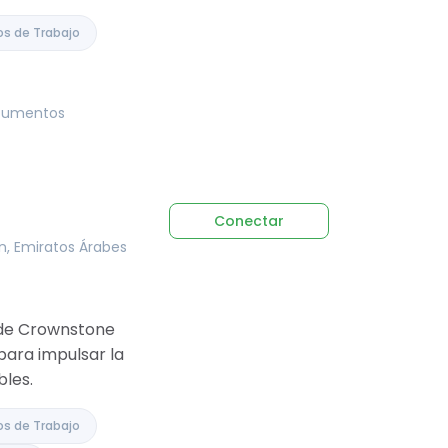
os de Trabajo
ocumentos
Conectar
án, Emiratos Árabes
n de Crownstone
para impulsar la
bles.
os de Trabajo