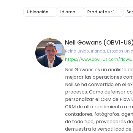
Ubicación
Idioma
Productos
: 1
Se
Reino Unido
Inglés
CRM en línea
Irlanda
Árabe
Facturación en l
Estados Unidos
Portugués
Gestión de tarea
Canadá
Francés
Gestión De Proye
Neil Gowans (OBVI-US
Australia
Alemán
Constructor de
Rumania
Húngaro
Herramientas de
Reino Unido, Irlanda, Estados Uni
Brasil
Rumano
Base de Conocim
https://www.obvi-us.com/flowl
Argentina
Gestión Financie
Alemania
Software de porta
Neil Gowans es un analista de
Francia
Agile and Issue T
mejorar las operaciones come
Bélgica
Mapas Mentales
Neil se ha convertido en el 
España
procesos. Como defensor com
Portugal
Pakistán
personalizar el CRM de Flowl
Emiratos Árabes Unidos
CRM de alto rendimiento a má
Arabia Saudita
contadores, fotógrafos, agen
Catar
de todo tipo, proveedores de 
Albania
Israel
demuestra la versatilidad de 