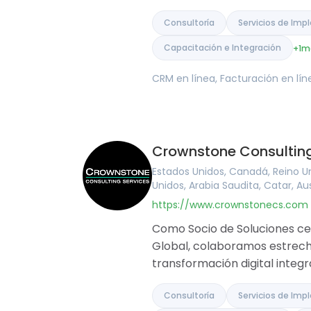
India
Consultoría
Servicios de Im
Capacitación e Integración
+1
m
CRM en línea, Facturación en lí
Crownstone Consulting
Estados Unidos, Canadá, Reino Uni
Unidos, Arabia Saudita, Catar, Au
https://www.crownstonecs.com
Como Socio de Soluciones cer
Global, colaboramos estrech
transformación digital integr
Consultoría
Servicios de Im