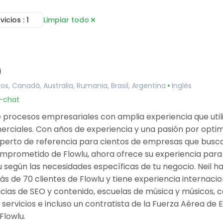
rvicios
: 1
Limpiar todo
Consultoría
ínea
Servicios de Implementación
s
Configuración de Cuenta
ctos
Automatización de Flujos de
)
 Documentos
Trabajo
 colaboración
Capacitación e Integración
dos, Canadá, Australia, Rumania, Brasil, Argentina
Inglés
ientos
Servicios de Integración
u-chat
ra
Migración de Datos
l de clientes
Desarrollo Personalizado
 procesos empresariales con amplia experiencia que utili
racker
rciales. Con años de experiencia y una pasión por optimiz
experto de referencia para cientos de empresas que busca
prometido de Flowlu, ahora ofrece su experiencia para
u según las necesidades específicas de tu negocio. Neil 
s de 70 clientes de Flowlu y tiene experiencia internaci
cias de SEO y contenido, escuelas de música y músicos, 
servicios e incluso un contratista de la Fuerza Aérea de E
Flowlu.