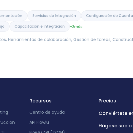
plementación
Servicios de Integración
Configuración de Cuenta
ajo
Capacitación e Integración
+2
más
tos, Herramientas de colaboración, Gestión de tareas, Constr
Recursos
Precios
ting
Centro de ayuda
Conviértete e
rucción
API Flowlu
Hágase socio
TI
Flowlu API (JSON)