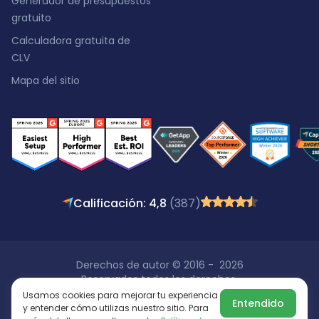
Generador de presupuestos
gratuito
Calculadora gratuita de
CLV
Mapa del sitio
Calificación: 4,8
(387)
Derechos de autor © 2016 - 2026
Reservados todos los derechos.
Usamos cookies para mejorar tu experiencia
Entendido
y entender cómo utilizas nuestro sitio. Para