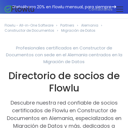
Ahorra 20% en Flowlu mensual, para siempre
Oferta
Contáctanos
CRM en línea
Agencias de marketing
Flowlu - All-in-One Software
Partners
Alemania
Gestión de proyectos
Constructor de Documentos
Migración de Datos
Centro de ayuda
Edificación y construcción
Gestión de tareas
Novedades
Departamentos de TI
Profesionales certificados en Constructor de
Facturación en línea
Documentos con sede en el Alemania centrados en la
Blog Flowlu
Consultores empresariales
Automatización del flujo de trabajo
Migración de Datos
English
Estudios de caso
Profesionales legales
Directorio de socios de
Herramientas de colaboración
Português
Guías
Instituciones educativas
Español
Flowlu
Gestión financiera
Plantillas
Empresas manufactureras
Proyectos ágiles
Casos prácticos
Descubre nuestra red confiable de socios
Pequeños negocios
Base de conocimientos
certificados de Flowlu en Constructor de
Herramientas gratuitas
Organizadores de eventos
Documentos en Alemania, especializados en
Migración de Datos y más, dedicados a