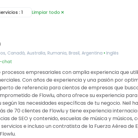
Servicios
: 1
Limpiar todo
Consultoría
 línea
Servicios de Implementación
eas
Configuración de Cuenta
oyectos
Automatización de Flujos de
)
de Documentos
Trabajo
de colaboración
Capacitación e Integración
dos, Canadá, Australia, Rumania, Brasil, Argentina
Inglés
imientos
Servicios de Integración
u-chat
iera
Migración de Datos
rtal de clientes
Desarrollo Personalizado
 procesos empresariales con amplia experiencia que utili
 Tracker
rciales. Con años de experiencia y una pasión por optimiz
es
experto de referencia para cientos de empresas que busca
prometido de Flowlu, ahora ofrece su experiencia para
u según las necesidades específicas de tu negocio. Neil 
s de 70 clientes de Flowlu y tiene experiencia internaci
cias de SEO y contenido, escuelas de música y músicos, 
servicios e incluso un contratista de la Fuerza Aérea de E
Flowlu.