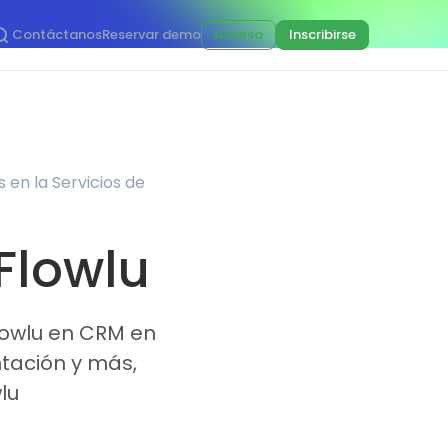
Contáctanos
Reservar demo
Acceso
Inscribirse
 en la Servicios de
 Flowlu
lowlu en CRM en
ntación y más,
lu