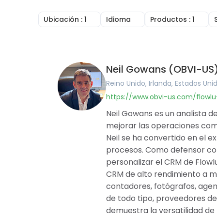
Ubicación
: 1
Idioma
Productos
: 1
Reino Unido
Inglés
CRM en línea
Irlanda
Árabe
Facturación en
Estados Unidos
Portugués
Gestión de tar
Canadá
Francés
Gestión De Pr
Neil Gowans (OBVI-US
Australia
Alemán
Constructor 
Rumania
Húngaro
Herramientas 
Reino Unido, Irlanda, Estados Uni
Brasil
Rumano
Base de Conoc
https://www.obvi-us.com/flowl
Argentina
Gestión Financ
Alemania
Software de po
Neil Gowans es un analista de
Francia
Agile and Issue
mejorar las operaciones come
Bélgica
Mapas Mental
Neil se ha convertido en el 
España
procesos. Como defensor com
Portugal
Pakistán
personalizar el CRM de Flowl
Emiratos Árabes Unidos
CRM de alto rendimiento a má
Arabia Saudita
contadores, fotógrafos, agen
Catar
de todo tipo, proveedores de 
Albania
Israel
demuestra la versatilidad de 