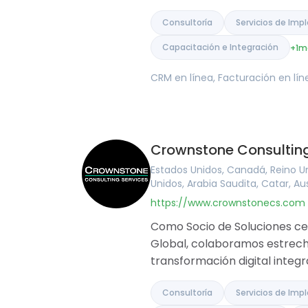
India
Consultoría
Servicios de Im
Capacitación e Integración
+1
m
CRM en línea, Facturación en lí
Crownstone Consulting
Estados Unidos, Canadá, Reino Uni
Unidos, Arabia Saudita, Catar, Au
https://www.crownstonecs.com
Como Socio de Soluciones cer
Global, colaboramos estrech
transformación digital integr
Consultoría
Servicios de Im