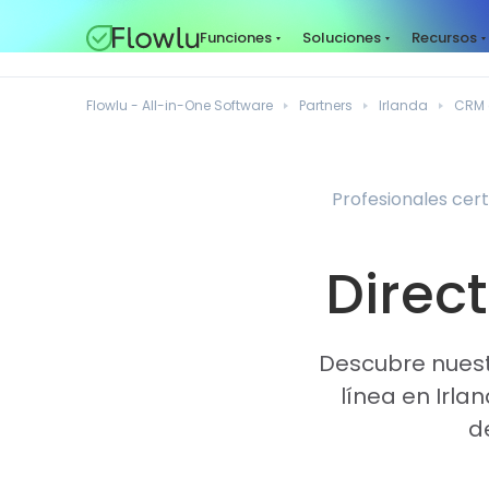
Funciones
Soluciones
Recursos
Flowlu - All-in-One Software
Partners
Irlanda
CRM 
Profesionales cert
Direct
Descubre nuest
línea en Irla
d