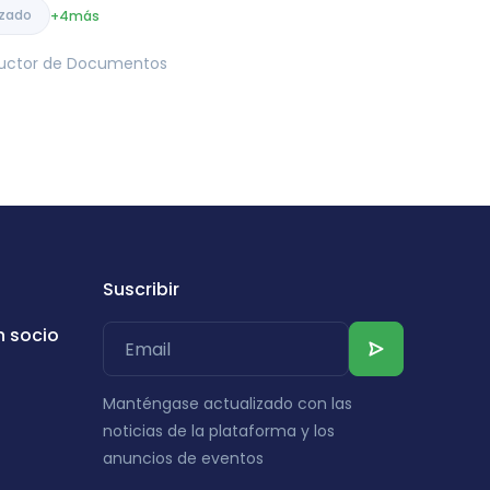
izado
+4
más
tructor de Documentos
Suscribir
n socio
Manténgase actualizado con las
noticias de la plataforma y los
anuncios de eventos