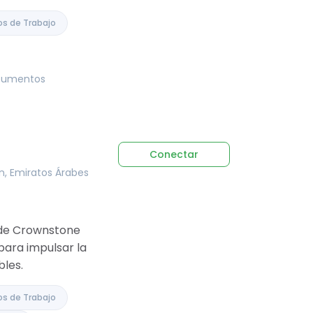
os de Trabajo
ocumentos
Conectar
án, Emiratos Árabes
n de Crownstone
para impulsar la
bles.
os de Trabajo