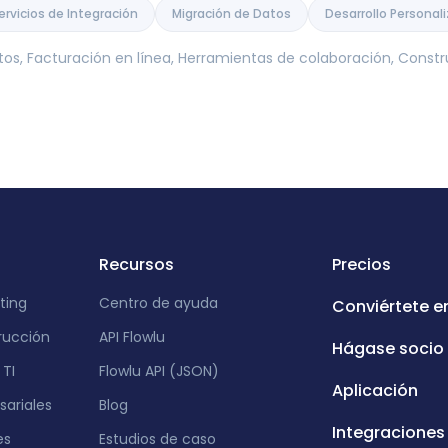
ervicios de Integración
Migración de Datos
Desarrollo Personal
tos, Facturación en línea, Herramientas de colaboración, Cons
Recursos
Precios
ting
Centro de ayuda
Conviértete e
rucción
API Flowlu
Hágase socio
TI
Flowlu API (JSON)
Aplicación
ariales
Blog
Integraciones
es
Estudios de caso