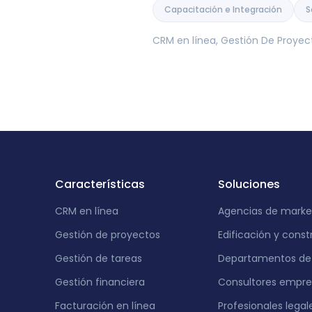
Capacitación e Integración
S
CRM en línea, Gestión De Proyec
Características
Soluciones
CRM en línea
Agencias de marke
Gestión de proyectos
Edificación y const
Gestión de tareas
Departamentos de 
Gestión financiera
Consultores empres
Facturación en línea
Profesionales legal