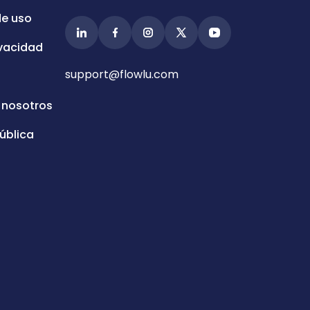
de uso
ivacidad
support@flowlu.com
 nosotros
ública