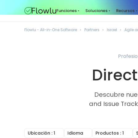
Funciones
Soluciones
Recursos
Flowlu - All-in-One Software
Partners
Israel
Agile a
Profesio
Direct
Descubre nues
and Issue Track
Ubicación
: 1
Idioma
Productos
: 1