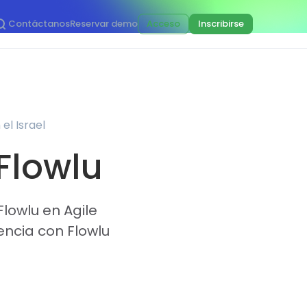
Contáctanos
Reservar demo
Acceso
Inscribirse
el Israel
 Flowlu
lowlu en Agile
encia con Flowlu