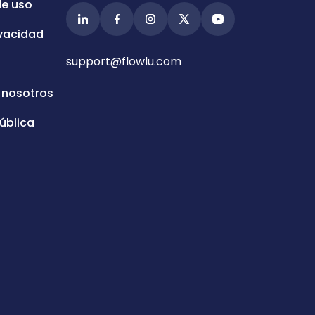
de uso
ivacidad
support@flowlu.com
 nosotros
ública