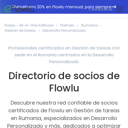
Ahorra 20% en Flowlu mensual, para siempre
Oferta
Contáctanos
CRM en línea
Agencias de marketing
Flowlu - All-in-One Software
Partners
Rumania
Gestión de proyectos
Gestión de tareas
Desarrollo Personalizado
Centro de ayuda
Edificación y construcción
Gestión de tareas
Novedades
Departamentos de TI
Profesionales certificados en Gestión de tareas con
Facturación en línea
sede en el Rumania centrados en la Desarrollo
Blog Flowlu
Consultores empresariales
Automatización del flujo de trabajo
Personalizado
English
Estudios de caso
Profesionales legales
Directorio de socios de
Herramientas de colaboración
Português
Guías
Instituciones educativas
Español
Flowlu
Gestión financiera
Plantillas
Empresas manufactureras
Proyectos ágiles
Casos prácticos
Descubre nuestra red confiable de socios
Pequeños negocios
Base de conocimientos
certificados de Flowlu en Gestión de tareas
Herramientas gratuitas
Organizadores de eventos
en Rumania, especializados en Desarrollo
Personalizado y más, dedicados a optimizar