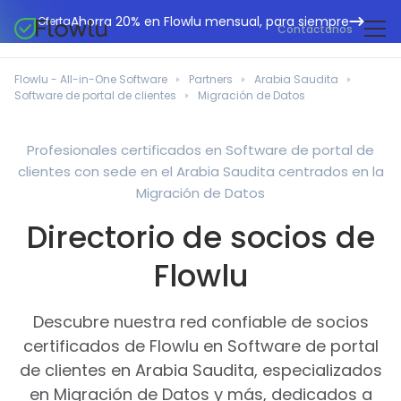
Ahorra 20% en Flowlu mensual, para siempre
Oferta
Contáctanos
CRM en línea
Agencias de marketing
Flowlu - All-in-One Software
Partners
Arabia Saudita
Gestión de proyectos
Software de portal de clientes
Migración de Datos
Centro de ayuda
Edificación y construcción
Gestión de tareas
Novedades
Departamentos de TI
Profesionales certificados en Software de portal de
Facturación en línea
clientes con sede en el Arabia Saudita centrados en la
Blog Flowlu
Consultores empresariales
Automatización del flujo de trabajo
Migración de Datos
English
Estudios de caso
Profesionales legales
Directorio de socios de
Herramientas de colaboración
Português
Guías
Instituciones educativas
Español
Flowlu
Gestión financiera
Plantillas
Empresas manufactureras
Proyectos ágiles
Casos prácticos
Descubre nuestra red confiable de socios
Pequeños negocios
Base de conocimientos
certificados de Flowlu en Software de portal
Herramientas gratuitas
Organizadores de eventos
de clientes en Arabia Saudita, especializados
en Migración de Datos y más, dedicados a