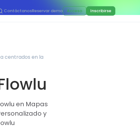
Contáctanos
Reservar demo
Acceso
Inscribirse
ta centrados en la
 Flowlu
Flowlu en Mapas
Personalizado y
lowlu