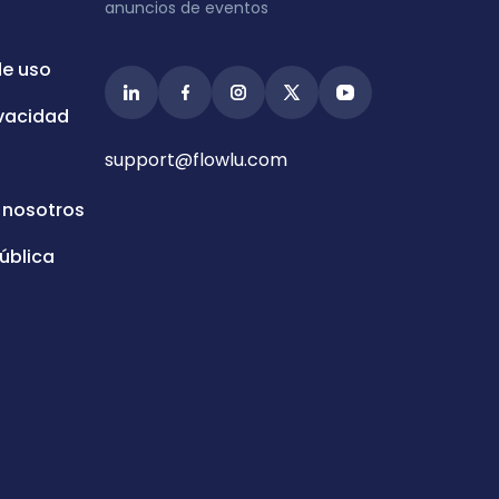
anuncios de eventos
de uso
ivacidad
support@flowlu.com
 nosotros
ública