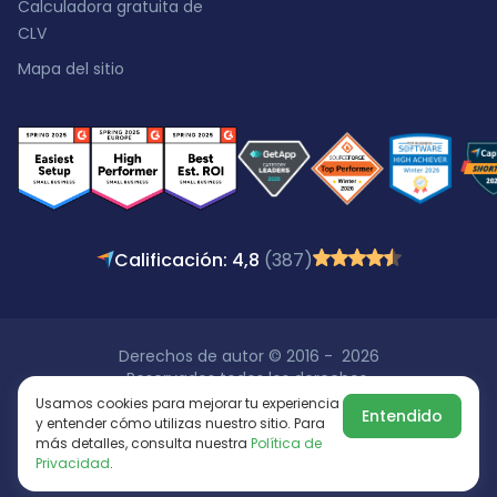
Calculadora gratuita de
CLV
Mapa del sitio
Calificación: 4,8
(387)
Derechos de autor © 2016 - 2026
Reservados todos los derechos.
Usamos cookies para mejorar tu experiencia
Entendido
y entender cómo utilizas nuestro sitio. Para
más detalles, consulta nuestra
Política de
Privacidad
.