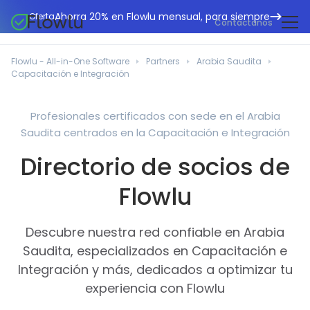
Ahorra 20% en Flowlu mensual, para siempre
Oferta
Contáctanos
CRM en línea
Agencias de marketing
Flowlu - All-in-One Software
Partners
Arabia Saudita
Gestión de proyectos
Capacitación e Integración
Centro de ayuda
Edificación y construcción
Gestión de tareas
Novedades
Departamentos de TI
Profesionales certificados con sede en el Arabia
Facturación en línea
Saudita centrados en la Capacitación e Integración
Blog Flowlu
Consultores empresariales
Automatización del flujo de trabajo
English
Directorio de socios de
Estudios de caso
Profesionales legales
Herramientas de colaboración
Português
Flowlu
Guías
Instituciones educativas
Español
Gestión financiera
Plantillas
Empresas manufactureras
Descubre nuestra red confiable en Arabia
Proyectos ágiles
Casos prácticos
Saudita, especializados en Capacitación e
Pequeños negocios
Base de conocimientos
Integración y más, dedicados a optimizar tu
Herramientas gratuitas
Organizadores de eventos
experiencia con Flowlu