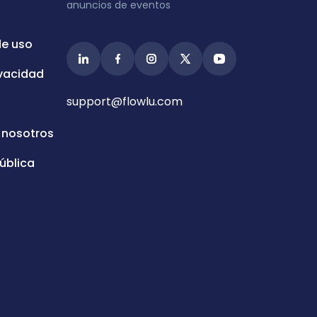
anuncios de eventos
de uso
ivacidad
support@flowlu.com
 nosotros
ública