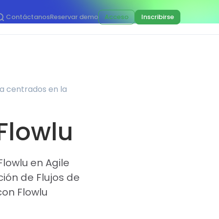
Contáctanos
Reservar demo
Acceso
Inscribirse
ña centrados en la
 Flowlu
lowlu en Agile
ión de Flujos de
con Flowlu