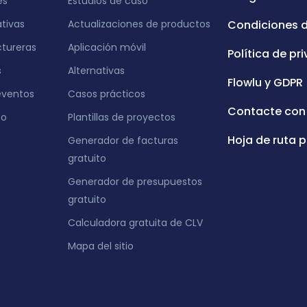
es
Estudios de caso
ativas
Actualizaciones de productos
Condiciones 
tureras
Aplicación móvil
Política de pr
s
Alternativas
Flowlu y GDPR
eventos
Casos prácticos
Contacte con
eo
Plantillas de proyectos
Hoja de ruta p
Generador de facturas
gratuito
Generador de presupuestos
gratuito
Calculadora gratuita de CLV
Mapa del sitio