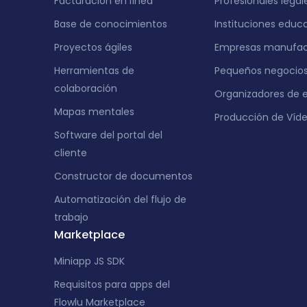
Facturación en línea
Profesionales legal
Base de conocimientos
Instituciones educ
Proyectos ágiles
Empresas manufac
Herramientas de
Pequeños negocio
colaboración
Organizadores de 
Mapas mentales
Producción de Víd
Software del portal del
cliente
Constructor de documentos
Automatización del flujo de
trabajo
Marketplace
Miniapp JS SDK
Requisitos para apps del
Flowlu Marketplace