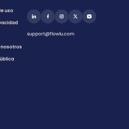
de uso
ivacidad
support@flowlu.com
 nosotros
ública