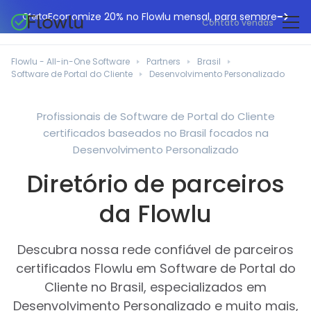
Economize 20% no Flowlu mensal, para sempre
Oferta
Contato vendas
CRM online
Agências de marketing
Flowlu - All-in-One Software
Partners
Brasil
Gestão de projetos
Software de Portal do Cliente
Desenvolvimento Personalizado
Central de ajuda
Construção civil
Gestor de tarefas
O que há de novo
Departamentos de TI
Profissionais de Software de Portal do Cliente
Faturação online
certificados baseados no Brasil focados na
Blogue Flowlu
Consultores de negócios
Automação do fluxo de trabalho
Desenvolvimento Personalizado
English
Estudos de caso
Profissionais jurídicos
Diretório de parceiros
Ferramentas de colaboração
Português
Guias
Instituições educacionais
Español
da Flowlu
Gestão financeira
Modelos
Empresas de fabrico
Projetos ágeis
Casos de utilização
Descubra nossa rede confiável de parceiros
Pequenos negócios
Base de conhecimento
certificados Flowlu em Software de Portal do
Ferramentas gratuitas
Planeadores de eventos
Cliente no Brasil, especializados em
Desenvolvimento Personalizado e muito mais,