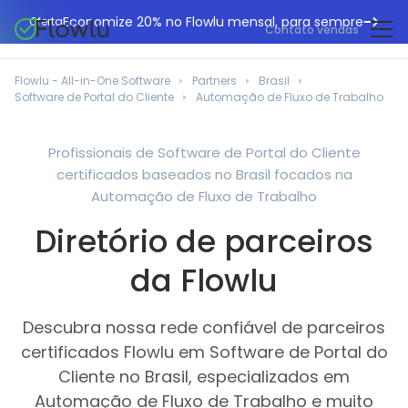
Economize 20% no Flowlu mensal, para sempre
Oferta
Contato vendas
CRM online
Agências de marketing
Flowlu - All-in-One Software
Partners
Brasil
Gestão de projetos
Software de Portal do Cliente
Automação de Fluxo de Trabalho
Central de ajuda
Construção civil
Gestor de tarefas
O que há de novo
Departamentos de TI
Profissionais de Software de Portal do Cliente
Faturação online
certificados baseados no Brasil focados na
Blogue Flowlu
Consultores de negócios
Automação do fluxo de trabalho
Automação de Fluxo de Trabalho
English
Estudos de caso
Profissionais jurídicos
Diretório de parceiros
Ferramentas de colaboração
Português
Guias
Instituições educacionais
Español
da Flowlu
Gestão financeira
Modelos
Empresas de fabrico
Projetos ágeis
Casos de utilização
Descubra nossa rede confiável de parceiros
Pequenos negócios
Base de conhecimento
certificados Flowlu em Software de Portal do
Ferramentas gratuitas
Planeadores de eventos
Cliente no Brasil, especializados em
Automação de Fluxo de Trabalho e muito