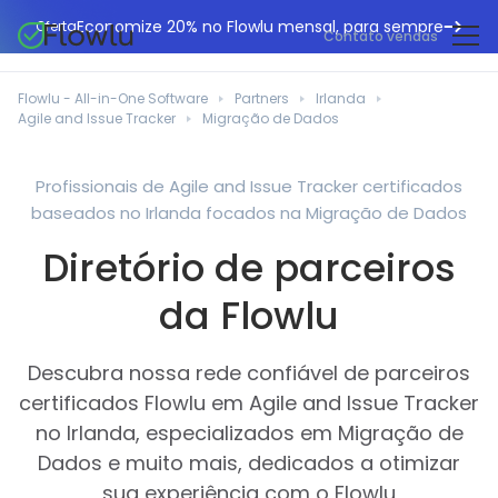
Economize 20% no Flowlu mensal, para sempre
Oferta
Contato vendas
CRM online
Agências de marketing
Flowlu - All-in-One Software
Partners
Irlanda
Gestão de projetos
Agile and Issue Tracker
Migração de Dados
Central de ajuda
Construção civil
Gestor de tarefas
O que há de novo
Departamentos de TI
Profissionais de Agile and Issue Tracker certificados
Faturação online
baseados no Irlanda focados na Migração de Dados
Blogue Flowlu
Consultores de negócios
Automação do fluxo de trabalho
English
Diretório de parceiros
Estudos de caso
Profissionais jurídicos
Ferramentas de colaboração
Português
da Flowlu
Guias
Instituições educacionais
Español
Gestão financeira
Modelos
Empresas de fabrico
Descubra nossa rede confiável de parceiros
Projetos ágeis
Casos de utilização
certificados Flowlu em Agile and Issue Tracker
Pequenos negócios
Base de conhecimento
no Irlanda, especializados em Migração de
Ferramentas gratuitas
Planeadores de eventos
Dados e muito mais, dedicados a otimizar
sua experiência com o Flowlu