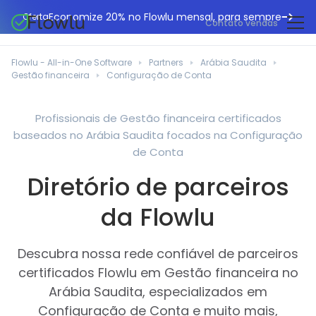
Economize 20% no Flowlu mensal, para sempre
Oferta
Contato vendas
CRM online
Agências de marketing
Flowlu - All-in-One Software
Partners
Arábia Saudita
Gestão de projetos
Gestão financeira
Configuração de Conta
Central de ajuda
Construção civil
Gestor de tarefas
O que há de novo
Departamentos de TI
Profissionais de Gestão financeira certificados
Faturação online
baseados no Arábia Saudita focados na Configuração
Blogue Flowlu
Consultores de negócios
Automação do fluxo de trabalho
de Conta
English
Estudos de caso
Profissionais jurídicos
Diretório de parceiros
Ferramentas de colaboração
Português
Guias
Instituições educacionais
Español
da Flowlu
Gestão financeira
Modelos
Empresas de fabrico
Projetos ágeis
Casos de utilização
Descubra nossa rede confiável de parceiros
Pequenos negócios
Base de conhecimento
certificados Flowlu em Gestão financeira no
Ferramentas gratuitas
Planeadores de eventos
Arábia Saudita, especializados em
Configuração de Conta e muito mais,