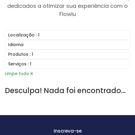
dedicados a otimizar sua experiência com o
Flowlu
Localização
: 1
Reino Unido
Idioma
Irlanda
Inglês
Produtos
: 1
Estados Unidos
Árabe
Canadá
CRM Online
Serviços
: 1
Português
Austrália
Faturação online
Francês
Consultoria
Limpe tudo
Romênia
Gestor de tarefas
Alemão
Serviços de Implementação
Brasil
Gestão de Projetos
Húngaro
Configuração de Conta
Argentina
Construtor de Documentos
Desculpa! Nada foi encontrado...
Romeno
Automação de Fluxo de Trabalho
Alemanha
Ferramentas de Colaboração
Treinamento e Integração
França
Centro de Informação
Serviços de Integração
Bélgica
Gestão financeira
Migração de Dados
Espanha
Software de Portal do Cliente
Desenvolvimento Personalizado
Portugal
Agile and Issue Tracker
Paquistão
Mapas Mentais
Emirados Árabes Unidos
Inscreva-se
Arábia Saudita