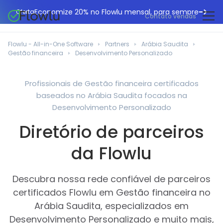
Economize 20% no Flowlu mensal, para sempre
Oferta
Contato vendas
CRM online
Agências de marketing
Flowlu - All-in-One Software
Partners
Arábia Saudita
Gestão de projetos
Gestão financeira
Desenvolvimento Personalizado
Central de ajuda
Construção civil
Gestor de tarefas
O que há de novo
Departamentos de TI
Profissionais de Gestão financeira certificados
Faturação online
baseados no Arábia Saudita focados na
Blogue Flowlu
Consultores de negócios
Automação do fluxo de trabalho
Desenvolvimento Personalizado
English
Estudos de caso
Profissionais jurídicos
Diretório de parceiros
Ferramentas de colaboração
Português
Guias
Instituições educacionais
Español
da Flowlu
Gestão financeira
Modelos
Empresas de fabrico
Projetos ágeis
Casos de utilização
Descubra nossa rede confiável de parceiros
Pequenos negócios
Base de conhecimento
certificados Flowlu em Gestão financeira no
Ferramentas gratuitas
Planeadores de eventos
Arábia Saudita, especializados em
Desenvolvimento Personalizado e muito mais,