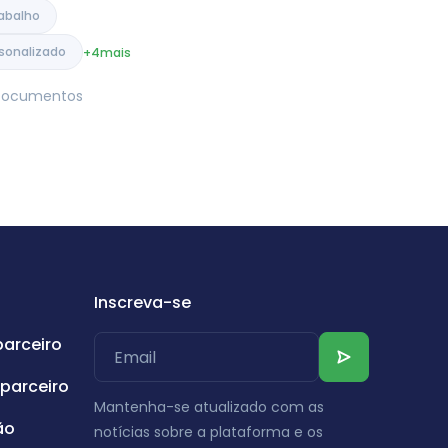
abalho
sonalizado
+4
mais
e Documentos
Inscreva-se
parceiro
parceiro
Mantenha-se atualizado com as
ão
notícias sobre a plataforma e os