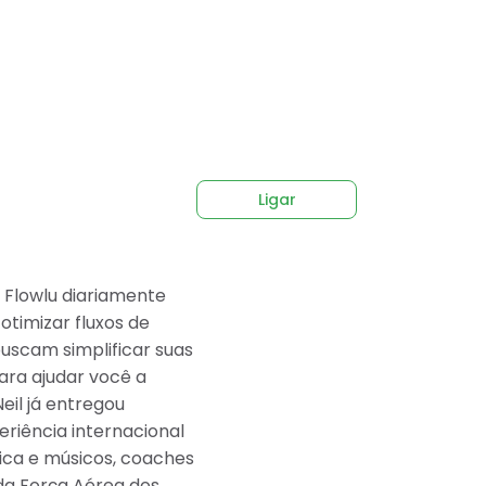
Ligar
 Flowlu diariamente
timizar fluxos de
buscam simplificar suas
ara ajudar você a
eil já entregou
riência internacional
ica e músicos, coaches
da Força Aérea dos