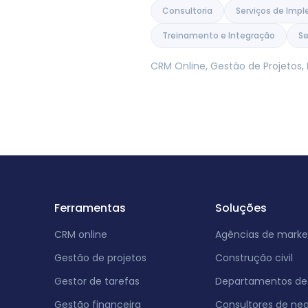
Consultoria
Serviços de Imp
Treinamento e Integração
Se
CRM Online, Gestão de Projetos
Ferramentas
Soluções
CRM online
Agências de marke
Gestão de projetos
Construção civil
Gestor de tarefas
Departamentos de 
Gestão financeira
Consultores de ne