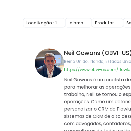
Localização
: 1
Idioma
Produtos
S
Reino Unido
Inglês
CRM Online
Irlanda
Árabe
Faturação on
Estados Unidos
Português
Gestor de ta
Canadá
Francês
Gestão de Pr
Neil Gowans (OBVI-US
Austrália
Alemão
Construtor 
Romênia
Húngaro
Ferramentas
Reino Unido, Irlanda, Estados Uni
Brasil
Romeno
Centro de I
https://www.obvi-us.com/flowl
Argentina
Gestão finan
Alemanha
Software de 
Neil Gowans é um analista d
França
Agile and Is
para melhorar as operações 
Bélgica
Mapas Menta
trabalho, Neil se tornou o e
Espanha
operações. Como um defensor
Portugal
Paquistão
personalizar o CRM do Flowlu
Emirados Árabes Unidos
sistemas de CRM de alto dese
Arábia Saudita
com advogados, contadores, 
Catar
e consultores de todos os t