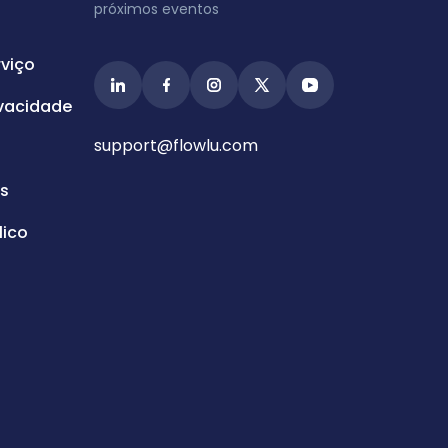
próximos eventos
viço
ivacidade
support@flowlu.com
s
ico