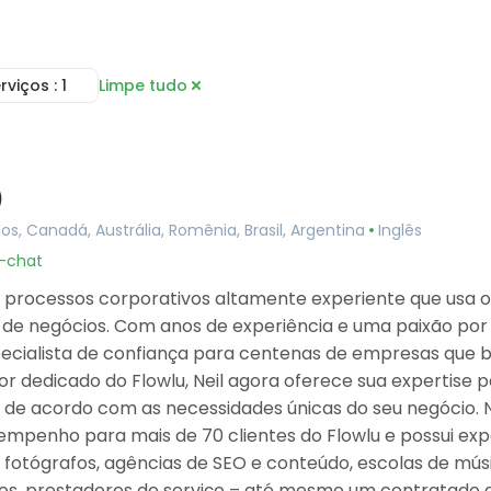
erviços
: 1
Limpe tudo
Consultoria
line
Serviços de Implementação
refas
Configuração de Conta
ojetos
Automação de Fluxo de Trabalho
)
de Documentos
Treinamento e Integração
 de Colaboração
Serviços de Integração
dos, Canadá, Austrália, Romênia, Brasil, Argentina
Inglês
nformação
Migração de Dados
u-chat
ceira
Desenvolvimento Personalizado
Portal do Cliente
e processos corporativos altamente experiente que usa o
sue Tracker
de negócios. Com anos de experiência e uma paixão por o
is
specialista de confiança para centenas de empresas que 
 dedicado do Flowlu, Neil agora oferece sua expertise p
 de acordo com as necessidades únicas do seu negócio. N
mpenho para mais de 70 clientes do Flowlu e possui expe
fotógrafos, agências de SEO e conteúdo, escolas de mús
ipos, prestadores de serviço – até mesmo um contratado 