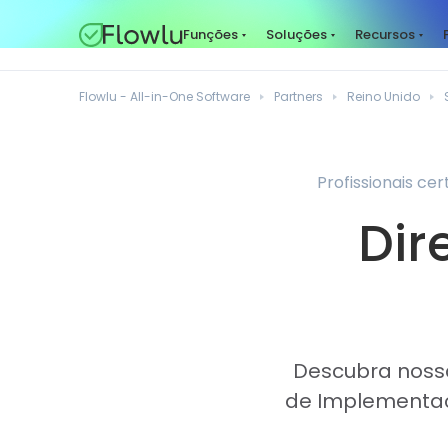
Funções
Soluções
Recursos
Flowlu - All-in-One Software
Partners
Reino Unido
Profissionais ce
Dir
Descubra nossa
de Implementaç