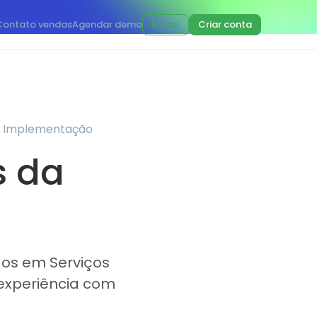
Contato vendas
Agendar demo
Entrar
Criar conta
 de Implementação
s da
dos em Serviços
experiência com