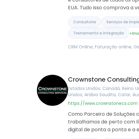
Albânia
Israel
EUA. Tudo isso comprova a ve
Índia
Consultoria
Serviços de Imp
Treinamento e Integração
+1
ma
CRM Online, Faturação online, G
Crownstone Consulting
Estados Unidos, Canadá, Reino Un
Unidos, Arábia Saudita, Catar, Au
https://www.crownstonecs.com
Como Parceiro de Soluções ce
trabalhamos de perto com lí
digital de ponta a ponta e a