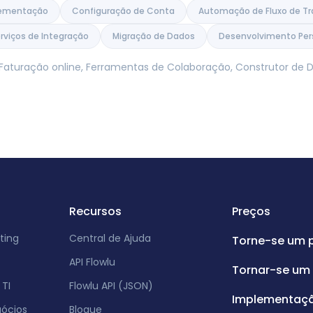
lementação
Configuração de Conta
Automação de Fluxo de Tr
rviços de Integração
Migração de Dados
Desenvolvimento Per
, Faturação online, Ferramentas de Colaboração, Construtor d
Recursos
Preços
ting
Central de Ajuda
Torne-se um 
API Flowlu
Tornar-se um 
TI
Flowlu API (JSON)
Implementaç
gócios
Blogue