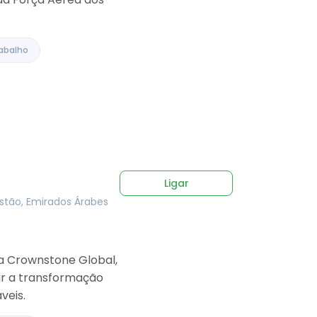
abalho
Ligar
istão, Emirados Árabes
da Crownstone Global,
ar a transformação
veis.