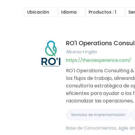
Ubicación
Idioma
Productos
: 1
Se
Reino Unido
Inglés
CRM en línea
Irlanda
Árabe
Facturación en l
Estados Unidos
Portugués
Gestión de tarea
Canadá
Francés
Gestión De Proye
RO'I Operations Cons
Australia
Alemán
Constructor de
Rumania
Húngaro
Herramientas de
Albania
Inglés
Brasil
Rumano
Base de Conocim
https://theroiexperience.com/
Argentina
Gestión Financie
Alemania
Software de porta
RO'I Operations Consulting 
Francia
Agile and Issue T
los flujos de trabajo, alinea
Bélgica
Mapas Mentales
consultoría estratégica de op
España
eficientes para ayudar a los
Portugal
Pakistán
racionalizar las operaciones, 
Emiratos Árabes Unidos
Arabia Saudita
Servicios de Implementación
Catar
Albania
Base de Conocimientos, Agile and
Israel