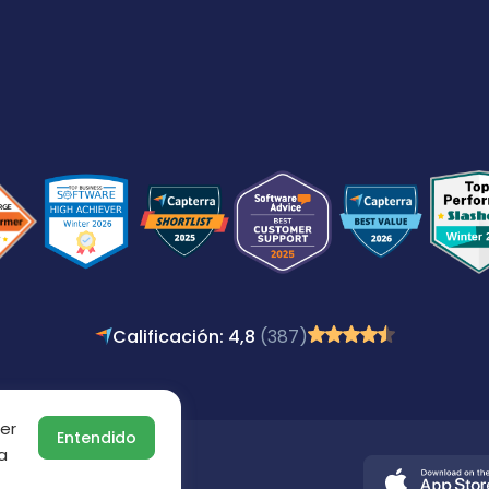
Calificación: 4,8
(387)
er
Entendido
a
os derechos.