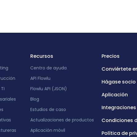
Recursos
Precios
ting
Centro de ayuda
Conviértete e
rucción
API Flowlu
Hágase socio
TI
Flowlu API (JSON)
Aplicación
ariales
Blog
Integraciones
es
Estudios de caso
ativas
Actualizaciones de productos
Condiciones 
tureras
Aplicación móvil
Política de pr