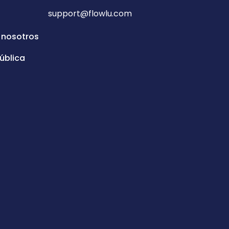
support@flowlu.com
 nosotros
ública