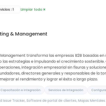
rvicios
: 1
Limpiar todo
Consultoría
ínea
Servicios de Implementación
s
Configuración de Cuenta
ctos
Automatización de Flujos de
ulting & Management
 Documentos
Trabajo
 colaboración
Capacitación e Integración
ientos
Servicios de Integración
ra
Migración de Datos
l de clientes
Desarrollo Personalizado
& Management transforma las empresas B2B basadas en s
racker
ndo las estrategias e impulsando el crecimiento sostenibl
eraciones, integración empresarial sin fisuras y solucion
 fundadores, directores generales y responsables de la t
mejorar el rendimiento y lograr el éxito a largo plazo.
Capacitación e Integración
Servicios de Integración
Configura
 Issue Tracker, Software de portal de clientes, Mapas Mentales