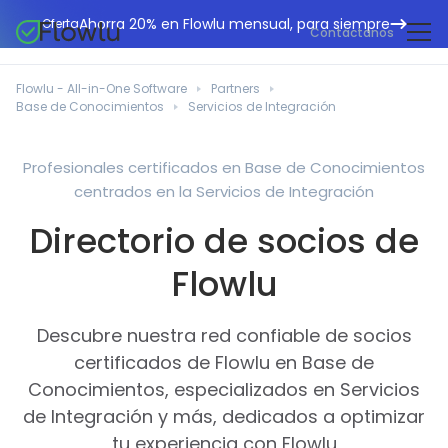
Ahorra 20% en Flowlu mensual, para siempre
Oferta
Contáctanos
CRM en línea
Agencias de marketing
Flowlu - All-in-One Software
Partners
Gestión de proyectos
Base de Conocimientos
Servicios de Integración
Centro de ayuda
Edificación y construcción
Gestión de tareas
Novedades
Departamentos de TI
Profesionales certificados en Base de Conocimientos
Facturación en línea
centrados en la Servicios de Integración
Blog Flowlu
Consultores empresariales
Automatización del flujo de trabajo
English
Directorio de socios de
Estudios de caso
Profesionales legales
Herramientas de colaboración
Português
Flowlu
Guías
Instituciones educativas
Español
Gestión financiera
Plantillas
Empresas manufactureras
Descubre nuestra red confiable de socios
Proyectos ágiles
Casos prácticos
certificados de Flowlu en Base de
Pequeños negocios
Base de conocimientos
Conocimientos, especializados en Servicios
Herramientas gratuitas
Organizadores de eventos
de Integración y más, dedicados a optimizar
tu experiencia con Flowlu