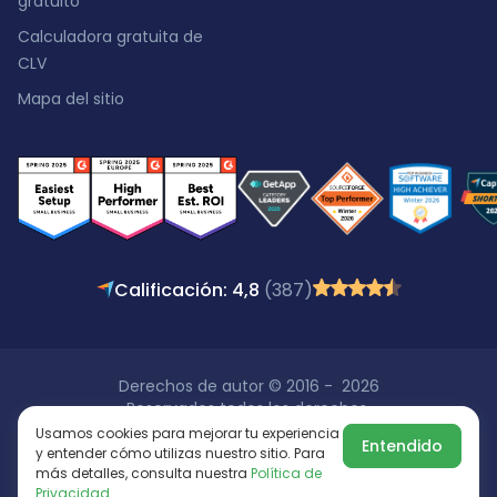
gratuito
Calculadora gratuita de
CLV
Mapa del sitio
Calificación: 4,8
(387)
Derechos de autor © 2016 - 2026
Reservados todos los derechos.
Usamos cookies para mejorar tu experiencia
Entendido
y entender cómo utilizas nuestro sitio. Para
más detalles, consulta nuestra
Política de
Privacidad
.