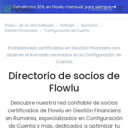
Ahorra 20% en Flowlu mensual, para siempre
Oferta
Contáctanos
CRM en línea
Agencias de marketing
Flowlu - All-in-One Software
Partners
Rumania
Gestión de proyectos
Gestión Financiera
Configuración de Cuenta
Centro de ayuda
Edificación y construcción
Gestión de tareas
Novedades
Departamentos de TI
Profesionales certificados en Gestión Financiera con
Facturación en línea
sede en el Rumania centrados en la Configuración de
Blog Flowlu
Consultores empresariales
Automatización del flujo de trabajo
Cuenta
English
Estudios de caso
Profesionales legales
Directorio de socios de
Herramientas de colaboración
Português
Guías
Instituciones educativas
Español
Flowlu
Gestión financiera
Plantillas
Empresas manufactureras
Proyectos ágiles
Casos prácticos
Descubre nuestra red confiable de socios
Pequeños negocios
Base de conocimientos
certificados de Flowlu en Gestión Financiera
Herramientas gratuitas
Organizadores de eventos
en Rumania, especializados en Configuración
de Cuenta y más, dedicados a optimizar tu