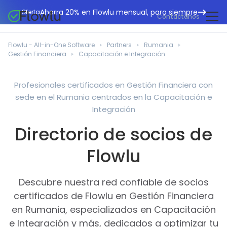
Ahorra 20% en Flowlu mensual, para siempre
Oferta
Contáctanos
CRM en línea
Agencias de marketing
Flowlu - All-in-One Software
Partners
Rumania
Gestión de proyectos
Gestión Financiera
Capacitación e Integración
Centro de ayuda
Edificación y construcción
Gestión de tareas
Novedades
Departamentos de TI
Profesionales certificados en Gestión Financiera con
Facturación en línea
sede en el Rumania centrados en la Capacitación e
Blog Flowlu
Consultores empresariales
Automatización del flujo de trabajo
Integración
English
Estudios de caso
Profesionales legales
Directorio de socios de
Herramientas de colaboración
Português
Guías
Instituciones educativas
Español
Flowlu
Gestión financiera
Plantillas
Empresas manufactureras
Proyectos ágiles
Casos prácticos
Descubre nuestra red confiable de socios
Pequeños negocios
Base de conocimientos
certificados de Flowlu en Gestión Financiera
Herramientas gratuitas
Organizadores de eventos
en Rumania, especializados en Capacitación
e Integración y más, dedicados a optimizar tu