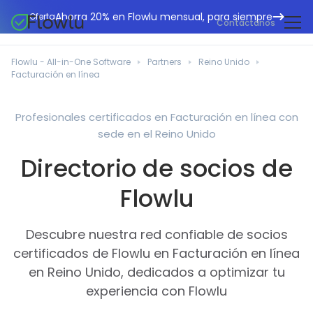
Ahorra 20% en Flowlu mensual, para siempre
Oferta
Contáctanos
CRM en línea
Agencias de marketing
Flowlu - All-in-One Software
Partners
Reino Unido
Gestión de proyectos
Facturación en línea
Centro de ayuda
Edificación y construcción
Gestión de tareas
Novedades
Departamentos de TI
Profesionales certificados en Facturación en línea con
Facturación en línea
sede en el Reino Unido
Blog Flowlu
Consultores empresariales
Automatización del flujo de trabajo
English
Directorio de socios de
Estudios de caso
Profesionales legales
Herramientas de colaboración
Português
Flowlu
Guías
Instituciones educativas
Español
Gestión financiera
Plantillas
Empresas manufactureras
Descubre nuestra red confiable de socios
Proyectos ágiles
Casos prácticos
certificados de Flowlu en Facturación en línea
Pequeños negocios
Base de conocimientos
en Reino Unido, dedicados a optimizar tu
Herramientas gratuitas
Organizadores de eventos
experiencia con Flowlu